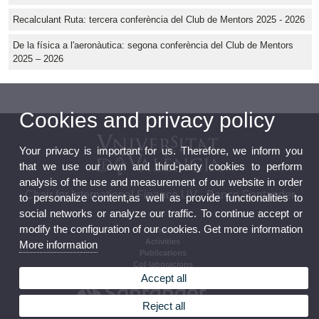
Recalculant Ruta: tercera conferència del Club de Mentors 2025 - 2026
De la física a l'aeronàutica: segona conferència del Club de Mentors
2025 – 2026
Cookies and privacy policy
Your privacy is important for us. Therefore, we inform you
that we use our own and third-party cookies to perform
analysis of the use and measurement of our website in order
Chair for International Finance UV - Banco Santander
to personalize content,as well as provide functionalities to
social networks or analyze our traffic. To continue accept or
modify the configuration of our cookies. Get more information
Contact
Activities
More information
Publications
Col·laboracions
Accept all
Reject all