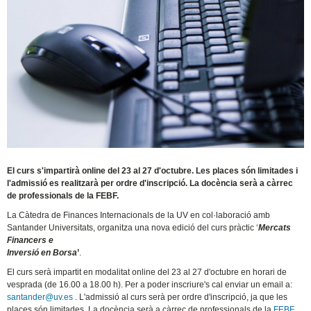
El curs s'impartirà online del 23 al 27 d'octubre. Les places són limitades i
l'admissió es realitzarà per ordre d'inscripció. La docència serà a càrrec
de professionals de la FEBF.
La Càtedra de Finances Internacionals de la UV en col·laboració amb
Santander Universitats, organitza una nova edició del curs pràctic ‘
Mercats
Financers e
Inversió en Borsa
’
.
El curs serà impartit en modalitat online del 23 al 27 d'octubre en horari de
vesprada (de 16.00 a 18.00 h). Per a poder inscriure's cal enviar un email a:
santander@uv.es
. L'admissió al curs serà per ordre d'inscripció, ja que les
places són limitades. La docència serà a càrrec de professionals de la
FEBF