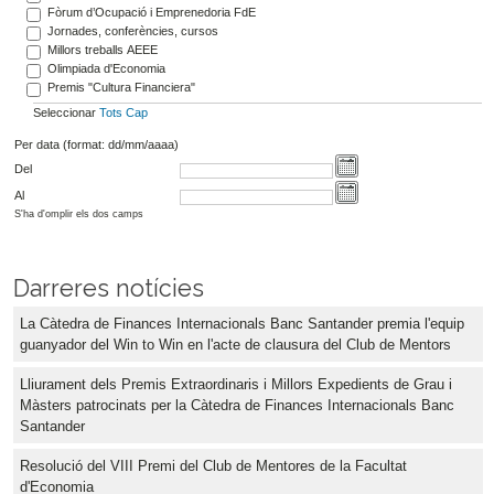
Fòrum d’Ocupació i Emprenedoria FdE
Jornades, conferències, cursos
Millors treballs AEEE
Olimpiada d'Economia
Premis "Cultura Financiera"
Seleccionar
Tots
Cap
Per data (format: dd/mm/aaaa)
Del
Al
S'ha d'omplir els dos camps
Darreres notícies
La Càtedra de Finances Internacionals Banc Santander premia l'equip
guanyador del Win to Win en l'acte de clausura del Club de Mentors
Lliurament dels Premis Extraordinaris i Millors Expedients de Grau i
Màsters patrocinats per la Càtedra de Finances Internacionals Banc
Santander
Resolució del VIII Premi del Club de Mentores de la Facultat
d'Economia