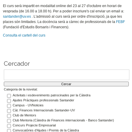
El curs serà impartit en modalitat online del 23 al 27 d'octubre en horari de
vesprada (de 16.00 a 18.00 h). Per a poder inscriure's cal enviar un email a:
santander@uv.es
. L'admissió al curs serà per ordre d'inscripció, ja que les
places són limitades. La docència serà a càrrec de professionals de la
FEBF
(Fundació d'Estudis Borsaris i Financers).
Consulta el cartell del curs
Cercador
Categoria de la novetat:
Activitats i esdeveniments patrocinades per la Càtedra
Ajudes Pràctiques professionals Santander
Campus - UVNoticies
Càt. Finances Internacionals Santander-UV
Club de Mentors
Club Mentoria (Càtedra de Finances internacionals - Banco Santander)
Concurs Projecte Empresarial
Convocatòries d'Ajudes i Premis de la Càtedra