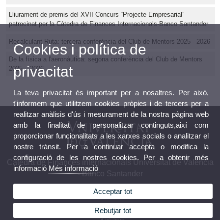
Lliurament de premis del XVII Concurs “Projecte Empresarial”
patrocinat per la Càtedra de Finances Internacionals-Banco Santander
Recalculant Ruta: tercera conferència del Club de Mentors 2025 - 2026
Cookies i política de
De la física a l'aeronàutica: segona conferència del Club de Mentors
privacitat
2025 – 2026
La teva privacitat és important per a nosaltres. Per això,
t'informem que utilitzem cookies pròpies i de tercers per a
realitzar anàlisis d'ús i mesurament de la nostra pàgina web
amb la finalitat de personalitzar continguts,així com
proporcionar funcionalitats a les xarxes socials o analitzar el
nostre trànsit. Per a continuar accepta o modifica la
configuració de les nostres cookies. Per a obtenir més
Càtedra de Finances internacionals Universitat de València
informació
Més informació
- Banco Santander
Acceptar tot
Rebutjar tot
La Càtedra