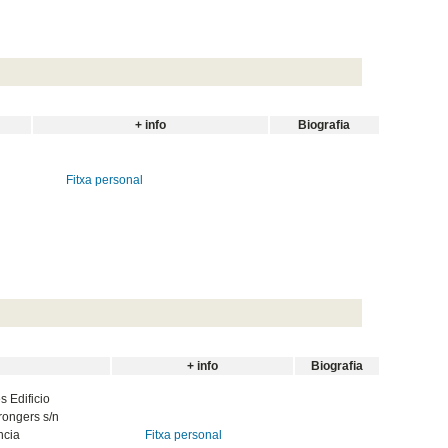
+ info
Biografia
Fitxa personal
+ info
Biografia
 Edificio
rongers s/n
ncia
Fitxa personal