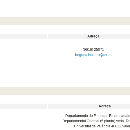
Adreça
(9616) 25071
begona.herrero@uv.es
Adreça
Departamento de Finanzas Empresariales
Departamental Oriental (5 planta) Avda. Ta
Universitat de València 46022 Vale