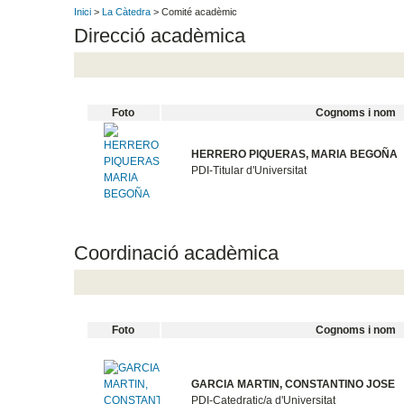
Inici
>
La Càtedra
> Comité acadèmic
Direcció acadèmica
Foto
Cognoms i nom
HERRERO PIQUERAS, MARIA BEGOÑA
PDI-Titular d'Universitat
Coordinació acadèmica
Foto
Cognoms i nom
GARCIA MARTIN, CONSTANTINO JOSE
PDI-Catedratic/a d'Universitat