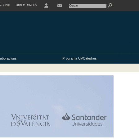
NGLISH
DIRECTORI UV
USER
laboracions
Programa UVCàtedres