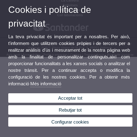
La Càtedra
Activitats
Cookies i política de
Publicacions
Col·laboracions
privacitat
La teva privacitat és important per a nosaltres. Per això,
t'informem que utilitzem cookies pròpies i de tercers per a
© 2026 UV. - Universitat de València. Fundació Universitat-Empresa de la Universitat de
València, ADEIT. Plaza Virgen de la Paz, 3. 46001 València
realitzar anàlisis d'ús i mesurament de la nostra pàgina web
Avís legal
|
Accessibilitat
|
Política privacitat
|
Cookies
|
Transparència
|
Bústia de contacte
amb la finalitat de personalitzar continguts,així com
proporcionar funcionalitats a les xarxes socials o analitzar el
nostre trànsit. Per a continuar accepta o modifica la
configuració de les nostres cookies. Per a obtenir més
informació
Més informació
Acceptar tot
Rebutjar tot
Configurar cookies