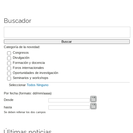
Buscador
Categoría de la novedad:
Congresos
Divulgación
Formación y docencia
Foros internacionales
Oportunidades de investigación
Seminarios y workshops
Seleccionar
Todos
Ninguno
Por fecha (formato: dd/mm/aaaa)
Desde
hasta
Se deben rellenar los dos campos
Últimas noticias