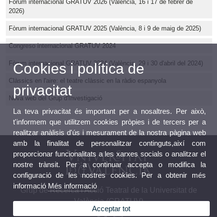
Fòrum internacional GRATUV 2026 (València, 16 i 17 de febrer de
2026)
Fòrum internacional GRATUV 2025 (València, 8 i 9 de maig de 2025)
Congreso internacional GRATUV 2024
Fòrum internacional GRATUV 2024 (València, 29 i 30 d'abril del 2024)
Cookies i política de
Clàssics en l'aire: el teatre clàssic en la ràdio espanyola
privacitat
Nova web del Grup d'Investigació
La teva privacitat és important per a nosaltres. Per això,
t'informem que utilitzem cookies pròpies i de tercers per a
realitzar anàlisis d'ús i mesurament de la nostra pàgina web
amb la finalitat de personalitzar continguts,així com
proporcionar funcionalitats a les xarxes socials o analitzar el
nostre trànsit. Per a continuar accepta o modifica la
configuració de les nostres cookies. Per a obtenir més
informació
Més informació
Grup de Recerca i Acció Teatral de la Universitat de
València (GRATUV)
Acceptar tot