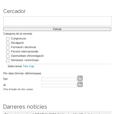
Cercador
Categoria de la novetat:
Congressos
Divulgació
Formació i docència
Fòrums internacionals
Oportunitats d'investigació
Seminaris i workshops
Seleccionar
Tots
Cap
Per data (format: dd/mm/aaaa)
Del
Al
S'ha d'omplir els dos camps
Darreres notícies