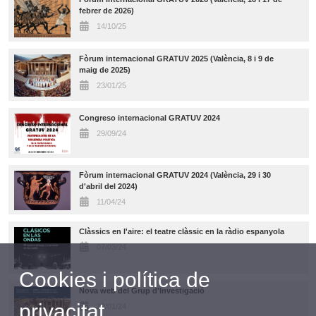
febrer de 2026)
14/10/25
Fòrum internacional GRATUV 2025 (València, 8 i 9 de
maig de 2025)
23/01/25
Congreso internacional GRATUV 2024
29/09/24
Fòrum internacional GRATUV 2024 (València, 29 i 30
d'abril del 2024)
11/04/24
Clàssics en l'aire: el teatre clàssic en la ràdio espanyola
07/03/24
Cookies i política de
Nova web del Grup d'Investigació
privacitat
29/01/24