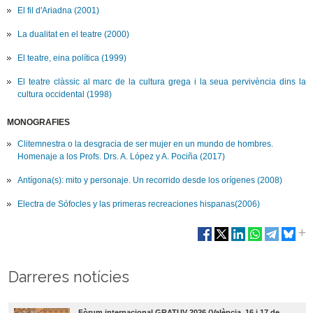
El fil d'Ariadna (2001)
La dualitat en el teatre (2000)
El teatre, eina política (1999)
El teatre clàssic al marc de la cultura grega i la seua pervivència dins la
cultura occidental (1998)
MONOGRAFIES
Clitemnestra o la desgracia de ser mujer en un mundo de hombres.
Homenaje a los Profs. Drs. A. López y A. Pociña (2017)
Antígona(s): mito y personaje. Un recorrido desde los orígenes (2008)
Electra de Sófocles y las primeras recreaciones hispanas(2006)
Darreres notícies
Fòrum internacional GRATUV 2026 (València, 16 i 17 de