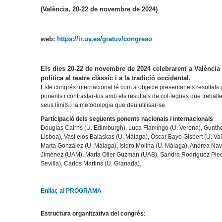
(València, 20-22 de novembre de 2024)
web:
https://ir.uv.es/gratuv/congreso
Els dies 20-22 de novembre de 2024 celebrarem a Valènci
política al teatre clàssic i a la tradició occidental
.
Este congrés internacional té com a objecte presentar els resultats 
ponents i contrastar-los amb els resultats de col·legues que treballe
seus límits i la metodologia que deu utilisar-se.
Participació dels següents ponents nacionals i internacionals
:
Douglas Cairns (U. Edimburgh), Luca Fiamingo (U. Verona), Gunthe
Lisboa), Vasileios Balaskas (U. Málaga), Óscar Bayo Gisbert (U. Val
Marta González (U. Málaga), Isidro Molina (U. Málaga), Andrea Na
Jiménez (UAM), Marta Oller Guzmán (UAB), Sandra Rodríguez Piedr
Sevilla), Carlos Martins (U. Granada).
Enllaç al PROGRAMA
Estructura organitzativa del congrés
: