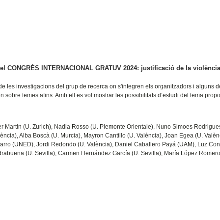
a el CONGRÉS INTERNACIONAL GRATUV 2024: justificació de la violènci
de les investigacions del grup de recerca on s'integren els organitzadors i alguns d
n sobre temes afins. Amb ell es vol mostrar les possibilitats d’estudi del tema propo
r Martin (U. Zurich), Nadia Rosso (U. Piemonte Orientale), Nuno Simoes Rodrigue
ència), Alba Boscà (U. Murcia), Mayron Cantillo (U. València), Joan Egea (U. Valèn
varro (UNED), Jordi Redondo (U. València), Daniel Caballero Payá (UAM), Luz Con
abuena (U. Sevilla), Carmen Hernández García (U. Sevilla), María López Romero