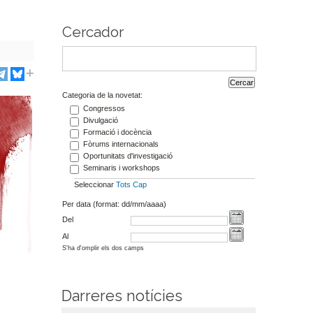
Cercador
Categoria de la novetat:
Congressos
Divulgació
Formació i docència
Fòrums internacionals
Oportunitats d'investigació
Seminaris i workshops
Seleccionar
Tots
Cap
Per data (format: dd/mm/aaaa)
Del
Al
S'ha d'omplir els dos camps
Darreres notícies