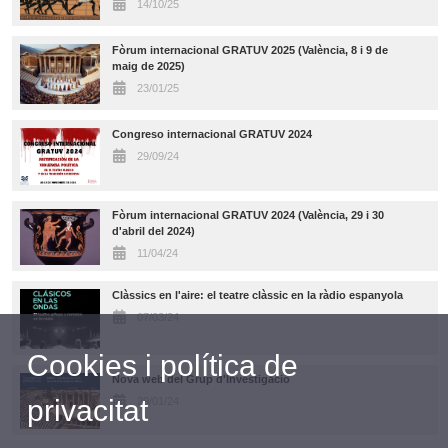
14/10/25
Fòrum internacional GRATUV 2025 (València, 8 i 9 de
maig de 2025)
23/01/25
Congreso internacional GRATUV 2024
29/09/24
Fòrum internacional GRATUV 2024 (València, 29 i 30
d'abril del 2024)
11/04/24
Clàssics en l'aire: el teatre clàssic en la ràdio espanyola
07/03/24
Cookies i política de
Nova web del Grup d'Investigació
privacitat
29/01/24