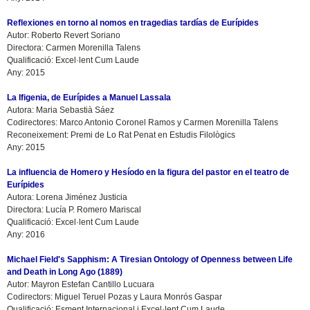
Reflexiones en torno al nomos en tragedias tardías de Eurípides
Autor: Roberto Revert Soriano
Directora: Carmen Morenilla Talens
Qualificació: Excel·lent Cum Laude
Any: 2015
La Ifigenia, de Eurípides a Manuel Lassala
Autora: Maria Sebastià Sáez
Codirectores: Marco Antonio Coronel Ramos y Carmen Morenilla Talens
Reconeixement: Premi de Lo Rat Penat en Estudis Filològics
Any: 2015
La influencia de Homero y Hesíodo en la figura del pastor en el teatro de
Eurípides
Autora: Lorena Jiménez Justicia
Directora: Lucía P. Romero Mariscal
Qualificació: Excel·lent Cum Laude
Any: 2016
Michael Field's Sapphism: A Tiresian Ontology of Openness between Life
and Death in Long Ago (1889)
Autor: Mayron Estefan Cantillo Lucuara
Codirectors: Miguel Teruel Pozas y Laura Monrós Gaspar
Qualificació: Esment Internacional i Excel·lent Cum Laude