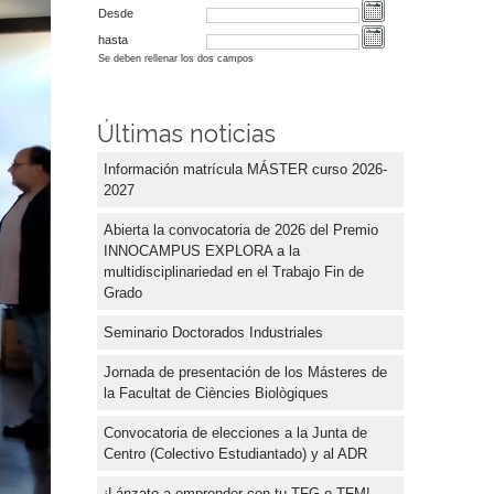
Desde
hasta
Se deben rellenar los dos campos
Últimas noticias
Información matrícula MÁSTER curso 2026-
2027
Abierta la convocatoria de 2026 del Premio
INNOCAMPUS EXPLORA a la
multidisciplinariedad en el Trabajo Fin de
Grado
Seminario Doctorados Industriales
Jornada de presentación de los Másteres de
la Facultat de Ciències Biològiques
Convocatoria de elecciones a la Junta de
Centro (Colectivo Estudiantado) y al ADR
¡Lánzate a emprender con tu TFG o TFM!