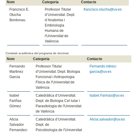
Nom
Categoria
Contacte
Francisco E.
Professor Titular
francisco.olucha@uv.es
Olucha
d’Universitat. Dept.
Bordonau
d’Anatomia i
Embriologia
Humana de
l'Universitat de
València
Comissió acadèmica del programa de doctorat
Nom
Categoria
Contacte
Fernando
Professor Titular
Fernando.mtnez-
Martinez
d’Universitat. Dept. Biologia
garcia@uv.es
Garcia
Funcional i Antropologia
Física de l'Universitat de
València
Isabel
Catedràtica d’Universitat.
Isabel.Farinas@uv.es
Fariñas
Dept. de Biologia Cel·lular i
Gómez
Parasitologia de l'Universitat
de València
Alicia
Catedràtica d’Universitat.
Alicia.salvador@uv.es
Salvador
Dept. de
Fernandez-
Psicobiologia de l'Universitat