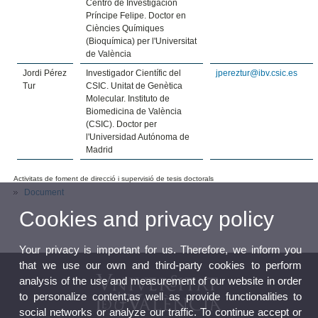
Centro de Investigación
Príncipe Felipe. Doctor en
Ciències Químiques
(Bioquímica) per l'Universitat
de València
Jordi Pérez
Investigador Científic del
jpereztur@ibv.csic.es
Tur
CSIC. Unitat de Genètica
Molecular. Instituto de
Biomedicina de València
(CSIC). Doctor per
l'Universidad Autónoma de
Madrid
Activitats de foment de direcció i supervisió de tesis doctorals
Document
Cookies and privacy policy
Your privacy is important for us. Therefore, we inform you
that we use our own and third-party cookies to perform
analysis of the use and measurement of our website in order
to personalize content,as well as provide functionalities to
social networks or analyze our traffic. To continue accept or