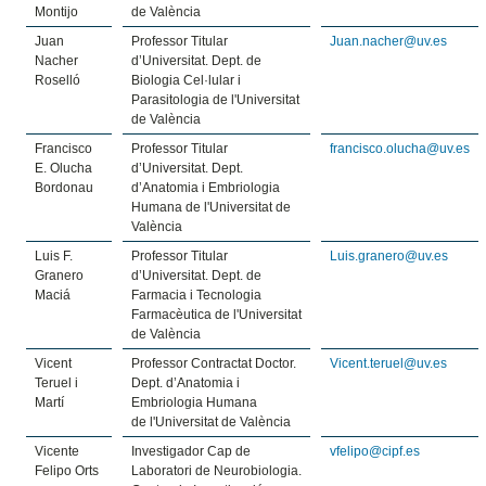
Montijo
de València
Juan
Professor Titular
Juan.nacher@uv.es
Nacher
d’Universitat. Dept. de
Roselló
Biologia Cel·lular i
Parasitologia de l'Universitat
de València
Francisco
Professor Titular
francisco.olucha@uv.es
E. Olucha
d’Universitat. Dept.
Bordonau
d’Anatomia i Embriologia
Humana de l'Universitat de
València
Luis F.
Professor Titular
Luis.granero@uv.es
Granero
d’Universitat. Dept. de
Maciá
Farmacia i Tecnologia
Farmacèutica de l'Universitat
de València
Vicent
Professor Contractat Doctor.
Vicent.teruel@uv.es
Teruel i
Dept. d’Anatomia i
Martí
Embriologia Humana
de l'Universitat de València
Vicente
Investigador Cap de
vfelipo@cipf.es
Felipo Orts
Laboratori de Neurobiologia.