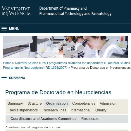
MENU
Home
>
Doctoral Studies
>
PhD programmes related to the department
>
Doctoral Studies
Programme in Neuroscience (RD 1393/2007)
> Programa de Doctorado en Neurociencias
SUBMENU
Programa de Doctorado en Neurociencias
Summary
Structure
Organisation
Competencies
Admission
Thesis supervisors
Research lines
International
Quality
Coordinators and Academic Committee
Resources
Coordinador/a del programa de doctorat