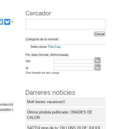
Cercador
Categoria de la novetat:
Seleccionar
Tots
Cap
Per data (format: dd/mm/aaaa)
Del
Al
S'ha d'omplir els dos camps
Darreres notícies
Molt bones vacances!!
protecció
alaltes i
Última píndola publicada: ONADES DE
CALOR
SATTUi prop de tu: DILLUNS 20 DE JULIOL