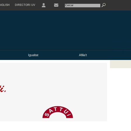
NGLISH
DIRECTORI UV
Igualtat
Afilia't