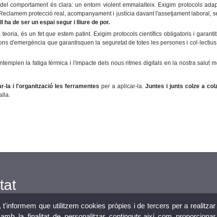
del comportament és clara: un entorn violent emmalalteix. Exigim protocols adap
. Reclamem protecció real, acompanyament i justícia davant l'assetjament laboral, se
ll ha de ser un espai segur i lliure de por.
teoria, és un fet que estem patint. Exigim protocols científics obligatoris i garantits
ons d'emergència que garantisquen la seguretat de totes les persones i col·lectius.
emplen la fatiga tèrmica i l'impacte dels nous ritmes digitals en la nostra salut m
r-la i l'organització les ferramentes
per a aplicar-la.
Juntes i junts colze a col
alla.
tat
, t'informem que utilitzem cookies pròpies i de tercers per a realitzar
mb la finalitat de personalitzar continguts,així com proporcionar