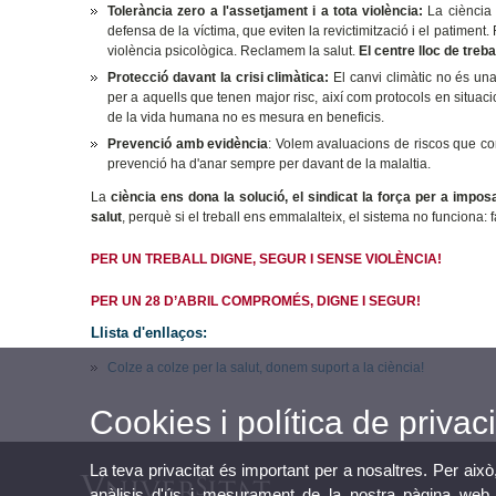
Tolerància zero a l'assetjament i a tota violència:
La ciència 
defensa de la víctima, que eviten la revictimització i el patiment
violència psicològica. Reclamem la salut.
El centre lloc de treba
Protecció davant la crisi climàtica:
El canvi climàtic no és una 
per a aquells que tenen major risc, així com protocols en situaci
de la vida humana no es mesura en beneficis.
Prevenció amb evidència
: Volem avaluacions de riscos que cont
prevenció ha d'anar sempre per davant de la malaltia.
La
ciència ens dona la solució, el sindicat la força per a imposa
salut
, perquè si el treball ens emmalalteix, el sistema no funciona: f
PER UN TREBALL DIGNE,
SEGUR I SENSE VIOLÈNCIA!
PER UN 28 D’ABRIL COMPROMÉS, DIGNE I SEGUR!
Llista d'enllaços:
Colze a colze per la salut, donem suport a la ciència!
Cookies i política de privaci
La teva privacitat és important per a nosaltres. Per això
anàlisis d'ús i mesurament de la nostra pàgina web a