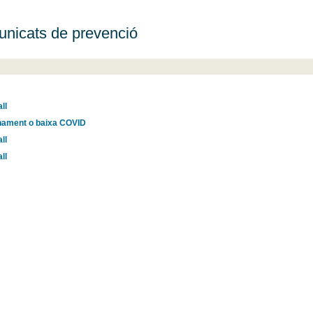
unicats de prevenció
ll
inament o baixa COVID
ll
ll