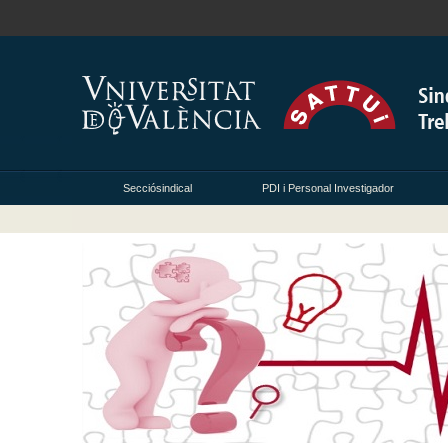
Secciósindical
PDI i Personal Investigador