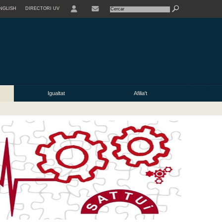
NGLISH
DIRECTORI UV
Igualtat
Afilia't