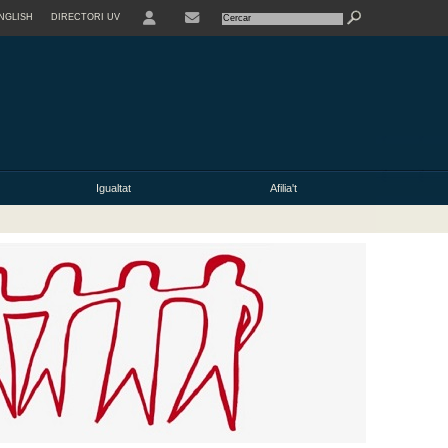
NGLISH
DIRECTORI UV
Igualtat
Afilia't