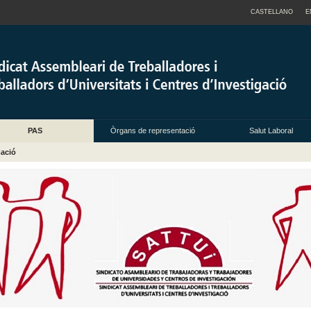
CASTELLANO
E
PAS
Òrgans de representació
Salut Laboral
ació