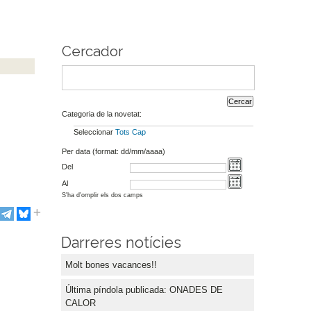
Cercador
Categoria de la novetat:
Seleccionar
Tots
Cap
Per data (format: dd/mm/aaaa)
Del
Al
S'ha d'omplir els dos camps
Darreres notícies
Molt bones vacances!!
Última píndola publicada: ONADES DE
CALOR