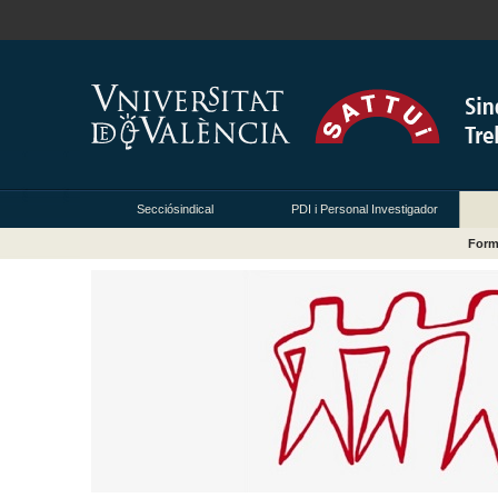
Secciósindical
PDI i Personal Investigador
Form