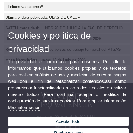
¡¡Felices vacaciones!!
Última píldora publicada: OLAS DE CALOR
SATTUi cerca de ti: LUNES 20 DE JULIO A LA FAC. DE DERECHO
Cookies y política de
Resumen de la reunión del CSS del 26 de junio de 2026
privacidad
Resumen del reglamento de bolsas de trabajo temporal del PTGAS
Mesa Negociadora, jueves 18 de junio de 2026
Tu privacidad es importante para nosotros. Por ello te
informamos que utilizamos cookies propias y de terceros
para realizar análisis de uso y medición de nuestra página
web con el fin de personalizar contenidos,así como
proporcionar funcionalidades a las redes sociales o analizar
nuestro tráfico. Para continuar acepta o modifica la
configuración de nuestras cookies. Para ampliar información
Más información
Sección Sindical de SATTUi
Aceptar todo
Rechazar todo