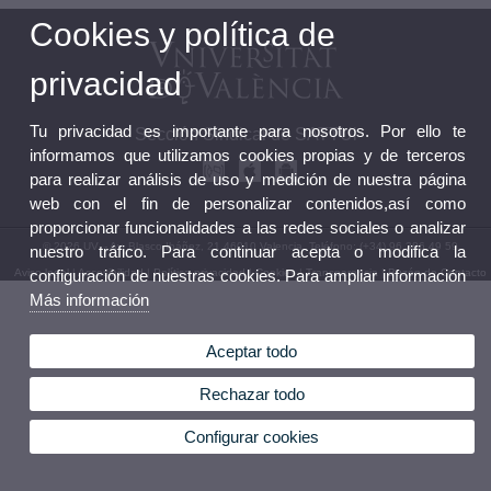
Cookies y política de
privacidad
Tu privacidad es importante para nosotros. Por ello te
Sección Sindical de SATTUi
informamos que utilizamos cookies propias y de terceros
para realizar análisis de uso y medición de nuestra página
web con el fin de personalizar contenidos,así como
proporcionar funcionalidades a las redes sociales o analizar
© 2026 UV. - Av. Blasco Ibáñez, 21 46010 Valencia. Teléfono: (+34) 96 386 49 59
nuestro tráfico. Para continuar acepta o modifica la
Aviso legal
configuración de nuestras cookies. Para ampliar información
|
Accesibilidad
|
Política privacidad
|
Cookies
|
Transparencia
|
Buzón de Contacto
Más información
Aceptar todo
Rechazar todo
Configurar cookies