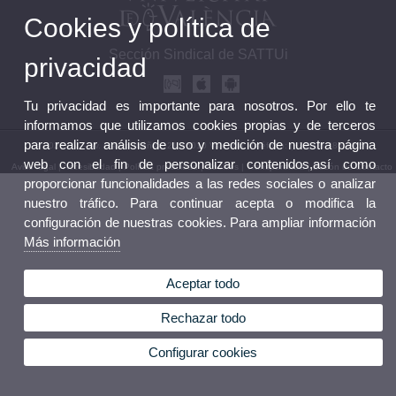
Cookies y política de
Sección Sindical de SATTUi
privacidad
Tu privacidad es importante para nosotros. Por ello te
informamos que utilizamos cookies propias y de terceros
para realizar análisis de uso y medición de nuestra página
© 2026 UV. - Av. Blasco Ibáñez, 21 46010 Valencia. Teléfono: (+34) 96 386 49 59
web con el fin de personalizar contenidos,así como
Aviso legal
|
Accesibilidad
|
Política privacidad
|
Cookies
|
Transparencia
|
Buzón de Contacto
proporcionar funcionalidades a las redes sociales o analizar
nuestro tráfico. Para continuar acepta o modifica la
configuración de nuestras cookies. Para ampliar información
Más información
Aceptar todo
Rechazar todo
Configurar cookies