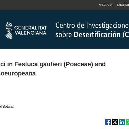
VALENCIÀ
ENGLISH
oci in Festuca gautieri (Poaceae) and
picoeuropeana
f Botany.