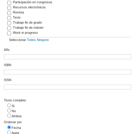
Participación en congresos
Recursos electrónicos
Revista
Tesis
Trabajo fin de grado
Trabajo fin de máster
Work in progress
Seleccionar
Todos
Ninguno
Año
ISBN
ISSN
Texto completo
Si
No
Ambos
Ordenar por
Fecha
Autor