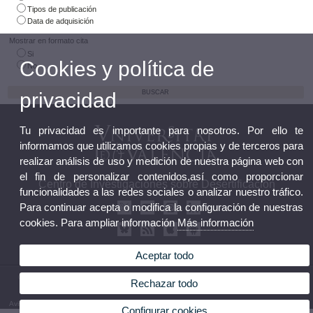
Tipos de publicación
Data de adquisición
Mostrar en formato cita
Si
Cookies y política de
No
privacidad
Tu privacidad es importante para nosotros. Por ello te
informamos que utilizamos cookies propias y de terceros para
realizar análisis de uso y medición de nuestra página web con
el fin de personalizar contenidos,así como proporcionar
Centro de Investigaciones sobre Desertificación
funcionalidades a las redes sociales o analizar nuestro tráfico.
Para continuar acepta o modifica la configuración de nuestras
cookies. Para ampliar información
Más información
Aceptar todo
© 2026 UV. - Crta. Moncada-Náquera, Km 4,5. 46113 Moncada (Valencia). Teléfono: 96
Rechazar todo
3424162
Aviso legal
|
Accesibilidad
|
Política privacidad
|
Cookies
|
Transparencia
|
Buzón de Contacto
Configurar cookies