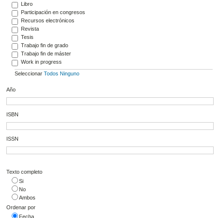
Libro
Participación en congresos
Recursos electrónicos
Revista
Tesis
Trabajo fin de grado
Trabajo fin de máster
Work in progress
Seleccionar
Todos
Ninguno
Año
ISBN
ISSN
Texto completo
Si
No
Ambos
Ordenar por
Fecha