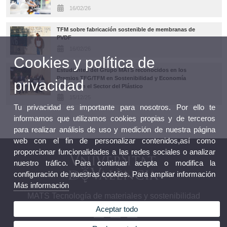
16/02/26
TFM sobre fabricación sostenible de membranas de
PVDF
16/02/26
Cookies y política de
Estudiantes del Grupo MATS reconocidos en los
Premios TFG/TFM en Sostenibilidad y Economía
privacidad
Circular en el Sector del Plástico
15/12/25
Tu privacidad es importante para nosotros. Por ello te
informamos que utilizamos cookies propias y de terceros
para realizar análisis de uso y medición de nuestra página
web con el fin de personalizar contenidos,así como
proporcionar funcionalidades a las redes sociales o analizar
nuestro tráfico. Para continuar acepta o modifica la
configuración de nuestras cookies. Para ampliar información
Más información
MATS Tecnología de materiales y sostenibilidad
Aceptar todo