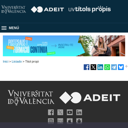
MENÚ
Inici
>
Listado
> Titol propi