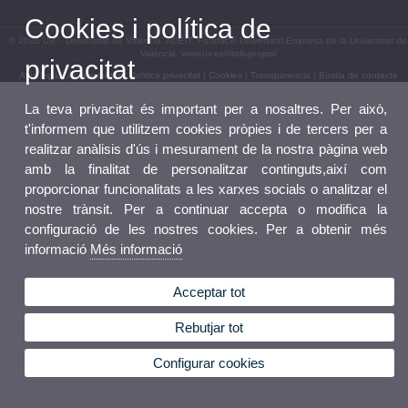
Cookies i política de
© 2026 UV. - Universitat de València. ADEIT, Fundació Universitat-Empresa de la Universitat de
València. www.uv.es/titols-propis/
privacitat
Avís legal
|
Accessibilitat
|
Política privacitat
|
Cookies
|
Transparència
|
Bústia de contacte
La teva privacitat és important per a nosaltres. Per això,
t'informem que utilitzem cookies pròpies i de tercers per a
realitzar anàlisis d'ús i mesurament de la nostra pàgina web
amb la finalitat de personalitzar continguts,així com
proporcionar funcionalitats a les xarxes socials o analitzar el
nostre trànsit. Per a continuar accepta o modifica la
configuració de les nostres cookies. Per a obtenir més
informació
Més informació
Acceptar tot
Rebutjar tot
Configurar cookies