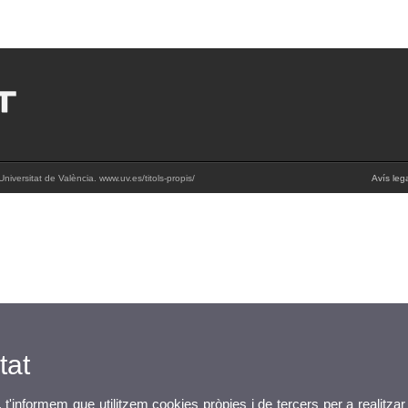
iversitat de València. www.uv.es/titols-propis/
Avís leg
tat
, t'informem que utilitzem cookies pròpies i de tercers per a realitzar