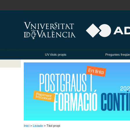
UV títols propis
Preguntes freqüe
Inici
>
Listado
> Titol propi