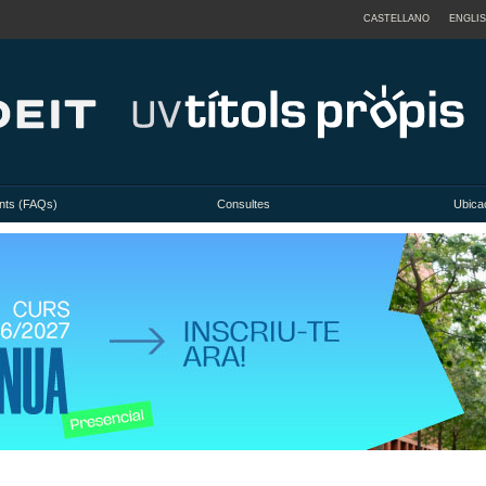
CASTELLANO
ENGLI
nts (FAQs)
Consultes
Ubicac