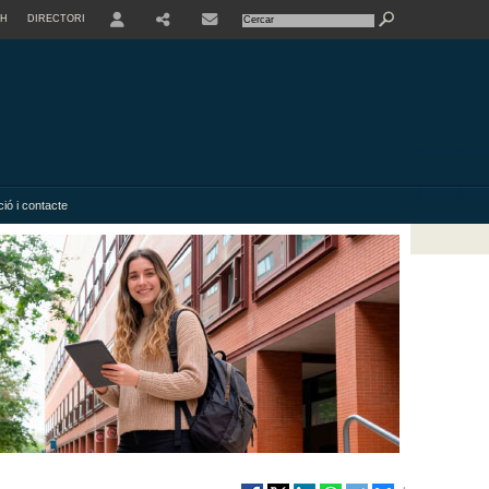
SH
DIRECTORI
USER
SHARE
ió i contacte