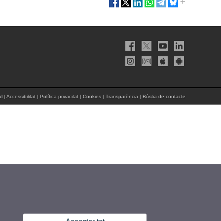
al
|
Accessibilitat
|
Política privacitat
|
Cookies
|
Transparència
|
Bústia de contacte