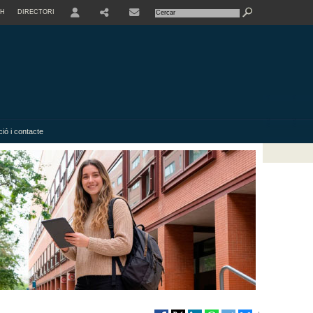
SH
DIRECTORI
USER
SHARE
ió i contacte