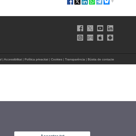
al
|
Accessibilitat
|
Política privacitat
|
Cookies
|
Transparència
|
Bústia de contacte