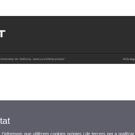
iversitat de València. www.uv.es/titols-propis/
Avís leg
tat
, t'informem que utilitzem cookies pròpies i de tercers per a realitzar