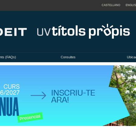
CASTELLANO
ENGLI
nts (FAQs)
Consultes
Ubicac