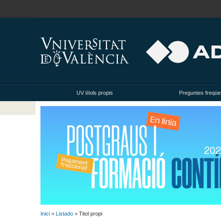
UV títols propis
Preguntes freqüe
Inici
>
Listado
> Titol propi