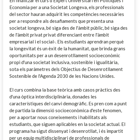
En finalitzar el curs d'Expert Universitari en Polítiques i
Economia per a una Societat Longeva, els professionals
del sector hauran adquirit les competències necessàries
per a respondre als desafiaments que presenta una
societat longeva, bé siga des de l'àmbit públic, bé siga des
de l'àmbit privat privat diferenciant entre l'àmbit
empresarial i el social-. Els estudiants aprendran perquè
la longevitat és un èxit de la humanitat, que brinda grans
oportunitats per a un desenrotllament socioeconòmic
propi d'una societat inclusiva, sostenible i igualitària,
sota els paràmetres dels Objectius de Desenrotllament
Sostenible de l'Agenda 2030 de les Nacions Unides.
El curs combina la base teòrica amb casos pràctics des
d'una òptica interdisciplinària, donades les
característiques del canvi demogràfic. Es pren com a punt
de partida la dimensió socioeconòmica d'este fenomen,
per a aportar nous coneixements i habilitats als
estudiants, que siguen aplicables en la societat actual. El
programa ha sigut dissenyat i desenrotllat, i és impartit
per un equip multidisciplinari de professionals de