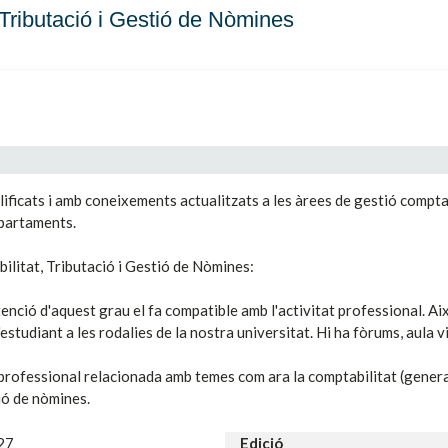
 Tributació i Gestió de Nòmines
ficats i amb coneixements actualitzats a les àrees de gestió comptab
epartaments.
ilitat, Tributació i Gestió de Nòmines:
obtenció d'aquest grau el fa compatible amb l'activitat professional. 
studiant a les rodalies de la nostra universitat. Hi ha fòrums, aula vir
 professional relacionada amb temes com ara la comptabilitat (genera
tió de nòmines.
27
Edició