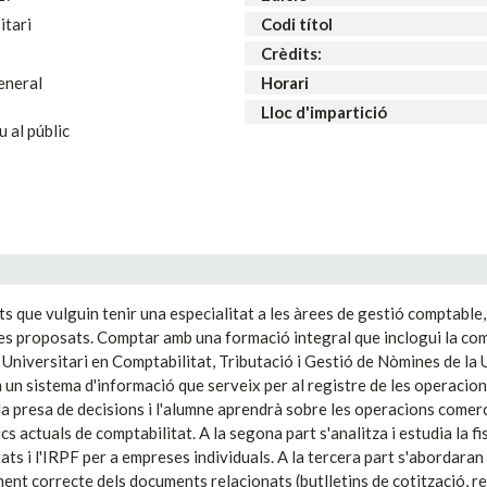
itari
Codi títol
Crèdits:
general
Horari
Lloc d'impartició
u al públic
uats que vulguin tenir una especialitat a les àrees de gestió comptable
s proposats. Comptar amb una formació integral que inclogui la compta
Universitari en Comptabilitat, Tributació i Gestió de Nòmines de la Un
un sistema d'informació que serveix per al registre de les operacions
 la presa de decisions i l'alumne aprendrà sobre les operacions comer
 actuals de comptabilitat. A la segona part s'analitza i estudia la f
ietats i l'IRPF per a empreses individuals. A la tercera part s'aborda
ament correcte dels documents relacionats (butlletins de cotització, re