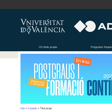
UV títols propis
Preguntes freqüe
Inici
>
Listado
> Titol propi