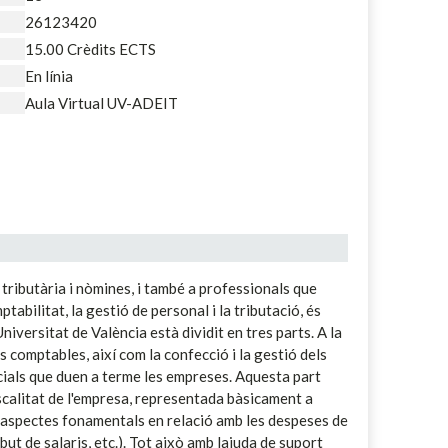
26123420
15.00 Crèdits ECTS
En línia
Aula Virtual UV-ADEIT
, tributària i nòmines, i també a professionals que
bilitat, la gestió de personal i la tributació, és
iversitat de València està dividit en tres parts. A la
 comptables, així com la confecció i la gestió dels
cials que duen a terme les empreses. Aquesta part
iscalitat de l'empresa, representada bàsicament a
ran aspectes fonamentals en relació amb les despeses de
but de salaris, etc.). Tot això amb lajuda de suport