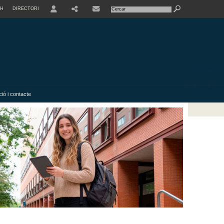
SH
DIRECTORI
USER
SHARE
ió i contacte