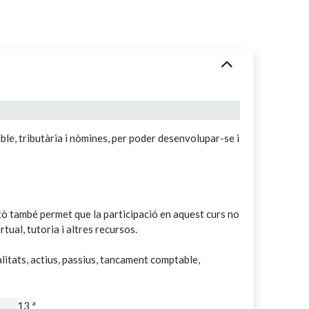
le, tributària i nòmines, per poder desenvolupar-se i
Això també permet que la participació en aquest curs no
tual, tutoria i altres recursos.
litats, actius, passius, tancament comptable,
13 ª