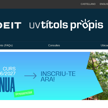
CASTELLANO
ENGLI
nts (FAQs)
Consultes
Ubicac