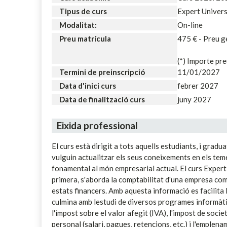
Tipus de curs
Expert Univers
Modalitat:
On-line
Preu matrícula
475 € - Preu 
(*) Importe pre
Termini de preinscripció
11/01/2027
Data d'inici curs
febrer 2027
Data de finalització curs
juny 2027
Eixida professional
El curs està dirigit a tots aquells estudiants, i grad
vulguin actualitzar els seus coneixements en els teme
fonamental al món empresarial actual. El curs Expert 
primera, s'aborda la comptabilitat d'una empresa com 
estats financers. Amb aquesta informació es facilita
culmina amb lestudi de diversos programes informàtics
l'impost sobre el valor afegit (IVA), l'impost de soc
personal (salari, pagues, retencions, etc.) i l'emplen