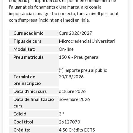
L'objectiu principal del curs és posar en coneixement de
l'alumnat els fonaments d'una marca, així com la
importància d'una gestió correcta, tant a nivell personal
com d'empresa, incidint en el medi en línia.
Curs acadèmic
Curs 2026/2027
Tipus de curs
Microcredencial Universitari
Modalitat:
On-line
Preu matrícula
150 € - Preu general
(*) Importe preu al públic
Termini de
30/09/2026
preinscripció
Data d'inici curs
octubre 2026
Data de finalització
novembre 2026
curs
Edició
3 ª
Codi títol
26127070
Crèdits:
4.50 Crèdits ECTS