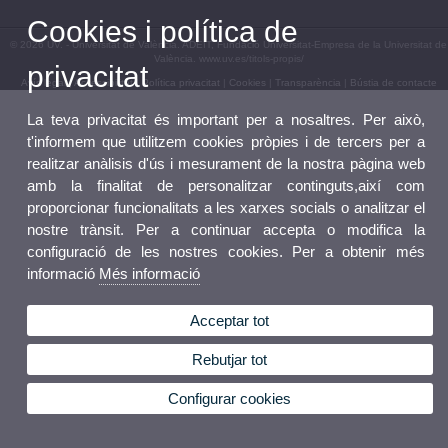
Cookies i política de
© 2026 UV. - Universitat de València. ADEIT, Fundació Universitat-Empresa de la Universitat de
València. www.uv.es/titols-propis/
privacitat
Avís legal
|
Accessibilitat
|
Política privacitat
|
Cookies
|
Transparència
|
Bústia de contacte
La teva privacitat és important per a nosaltres. Per això,
t'informem que utilitzem cookies pròpies i de tercers per a
realitzar anàlisis d'ús i mesurament de la nostra pàgina web
amb la finalitat de personalitzar continguts,així com
proporcionar funcionalitats a les xarxes socials o analitzar el
nostre trànsit. Per a continuar accepta o modifica la
configuració de les nostres cookies. Per a obtenir més
informació
Més informació
Acceptar tot
Rebutjar tot
Configurar cookies