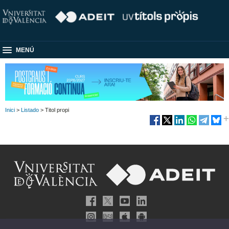
MENÚ
Inici
>
Listado
> Titol propi