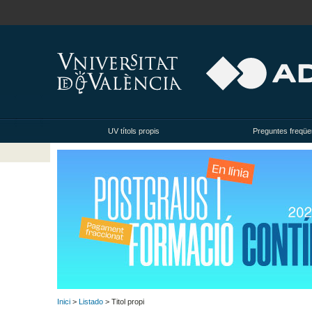
UV títols propis
Preguntes freqüe
Inici
>
Listado
> Titol propi