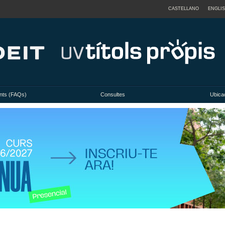
CASTELLANO
ENGLI
nts (FAQs)
Consultes
Ubicac