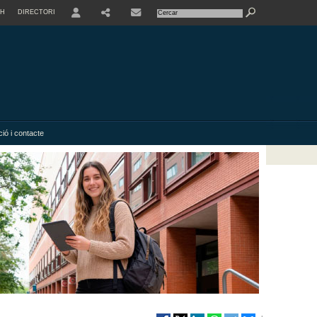
SH
DIRECTORI
USER
SHARE
ió i contacte