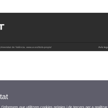
iversitat de València. www.uv.es/titols-propis/
Avís leg
tat
, t'informem que utilitzem cookies pròpies i de tercers per a realitzar