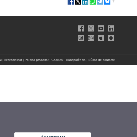
al
|
Accessibilitat
|
Política privacitat
|
Cookies
|
Transparència
|
Bústia de contacte