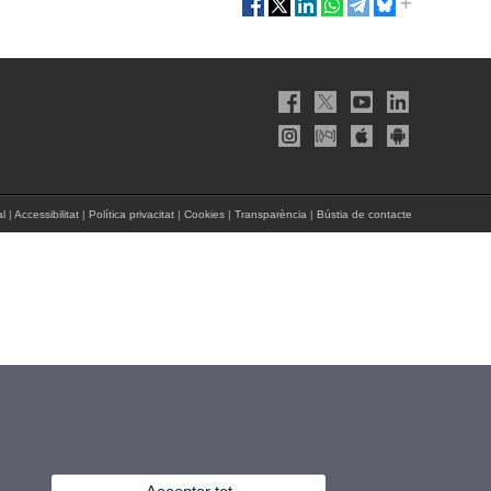
al
|
Accessibilitat
|
Política privacitat
|
Cookies
|
Transparència
|
Bústia de contacte