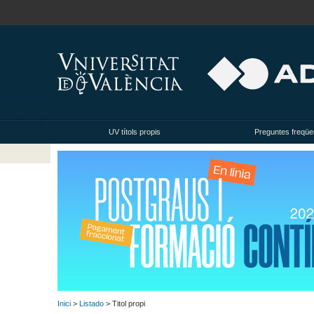
UV títols propis
Preguntes freqüe
Inici
>
Listado
> Titol propi