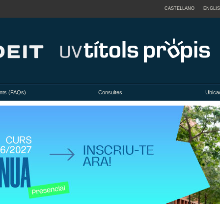
CASTELLANO
ENGLI
nts (FAQs)
Consultes
Ubicac