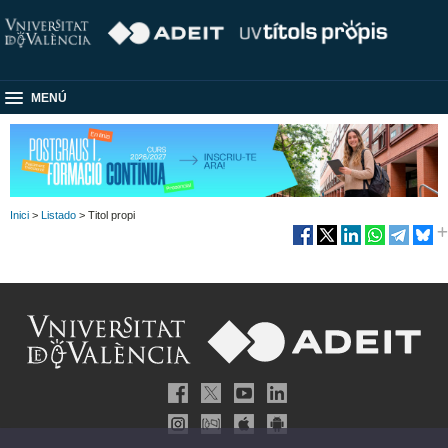
MENÚ
Inici
>
Listado
> Titol propi