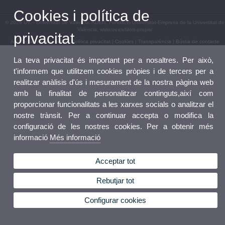
Cookies i política de
© 2026 UV. - Universitat de València. ADEIT, Fundació Universitat-Empresa de la Universitat de
València. www.uv.es/titols-propis/
privacitat
Avís legal
|
Accessibilitat
|
Política privacitat
|
Cookies
|
Transparència
|
Bústia de contacte
La teva privacitat és important per a nosaltres. Per això,
t'informem que utilitzem cookies pròpies i de tercers per a
realitzar anàlisis d'ús i mesurament de la nostra pàgina web
amb la finalitat de personalitzar continguts,així com
proporcionar funcionalitats a les xarxes socials o analitzar el
nostre trànsit. Per a continuar accepta o modifica la
configuració de les nostres cookies. Per a obtenir més
informació
Més informació
Acceptar tot
Rebutjar tot
Configurar cookies