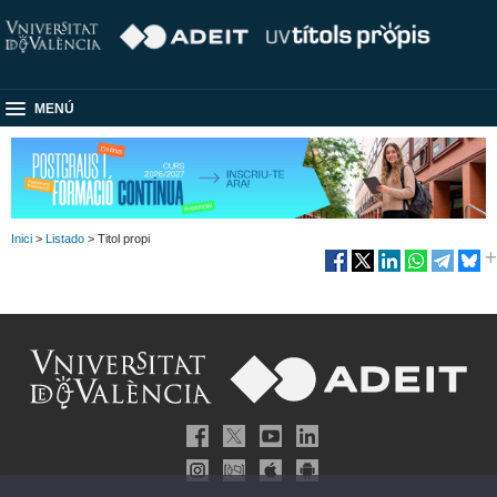
MENÚ
Inici
>
Listado
> Titol propi