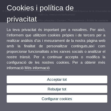
Cookies i política de
© 2026 UV. - Universitat de València. ADEIT, Fundació Universitat-Empresa de la Universitat de
València. www.uv.es/titols-propis/
privacitat
Avís legal
|
Accessibilitat
|
Política privacitat
|
Cookies
|
Transparència
|
Bústia de contacte
La teva privacitat és important per a nosaltres. Per això,
t'informem que utilitzem cookies pròpies i de tercers per a
realitzar anàlisis d'ús i mesurament de la nostra pàgina web
amb la finalitat de personalitzar continguts,així com
proporcionar funcionalitats a les xarxes socials o analitzar el
nostre trànsit. Per a continuar accepta o modifica la
configuració de les nostres cookies. Per a obtenir més
informació
Més informació
Acceptar tot
Rebutjar tot
Configurar cookies