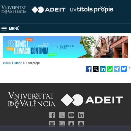
MENÚ
Inici
>
Listado
> Titol propi