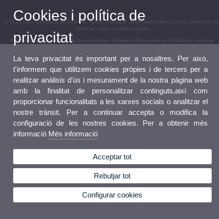
Cookies i política de
© 2026 UV. - Universitat de València. ADEIT, Fundació Universitat-Empresa de la Universitat de
València. www.uv.es/titols-propis/
privacitat
Avís legal
|
Accessibilitat
|
Política privacitat
|
Cookies
|
Transparència
|
Bústia de contacte
La teva privacitat és important per a nosaltres. Per això,
t'informem que utilitzem cookies pròpies i de tercers per a
realitzar anàlisis d'ús i mesurament de la nostra pàgina web
amb la finalitat de personalitzar continguts,així com
proporcionar funcionalitats a les xarxes socials o analitzar el
nostre trànsit. Per a continuar accepta o modifica la
configuració de les nostres cookies. Per a obtenir més
informació
Més informació
Acceptar tot
Rebutjar tot
Configurar cookies