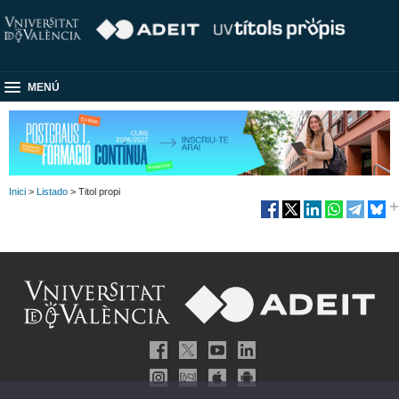
MENÚ
Inici
>
Listado
> Titol propi