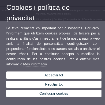
Cookies i política de
© 2026 UV. - Universitat de València. ADEIT, Fundació Universitat-Empresa de la Universitat de
València. www.uv.es/titols-propis/
privacitat
Avís legal
|
Accessibilitat
|
Política privacitat
|
Cookies
|
Transparència
|
Bústia de contacte
La teva privacitat és important per a nosaltres. Per això,
t'informem que utilitzem cookies pròpies i de tercers per a
realitzar anàlisis d'ús i mesurament de la nostra pàgina web
amb la finalitat de personalitzar continguts,així com
proporcionar funcionalitats a les xarxes socials o analitzar el
nostre trànsit. Per a continuar accepta o modifica la
configuració de les nostres cookies. Per a obtenir més
informació
Més informació
Acceptar tot
Rebutjar tot
Configurar cookies