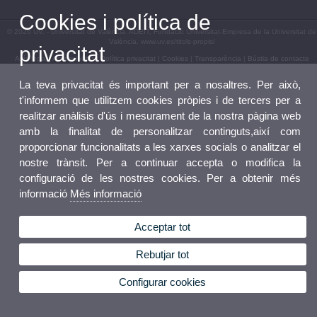
Cookies i política de
© 2026 UV. - Universitat de València. ADEIT, Fundació Universitat-Empresa de la Universitat de
València. www.uv.es/titols-propis/
privacitat
Avís legal
|
Accessibilitat
|
Política privacitat
|
Cookies
|
Transparència
|
Bústia de contacte
La teva privacitat és important per a nosaltres. Per això,
t'informem que utilitzem cookies pròpies i de tercers per a
realitzar anàlisis d'ús i mesurament de la nostra pàgina web
amb la finalitat de personalitzar continguts,així com
proporcionar funcionalitats a les xarxes socials o analitzar el
nostre trànsit. Per a continuar accepta o modifica la
configuració de les nostres cookies. Per a obtenir més
informació
Més informació
Acceptar tot
Rebutjar tot
Configurar cookies