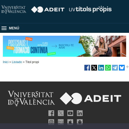
MENÚ
Inici
>
Listado
> Titol propi