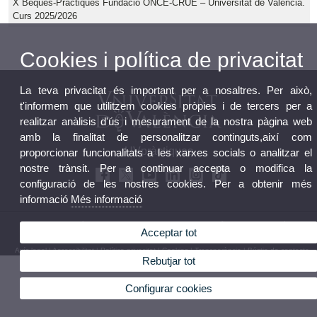
X Beques-Pràctiques Fundació ONCE-CRUE – Universitat de València.
Curs 2025/2026
Cookies i política de privacitat
La teva privacitat és important per a nosaltres. Per això,
t'informem que utilitzem cookies pròpies i de tercers per a
realitzar anàlisis d'ús i mesurament de la nostra pàgina web
amb la finalitat de personalitzar continguts,així com
UVpràctiques
proporcionar funcionalitats a les xarxes socials o analitzar el
nostre trànsit. Per a continuar accepta o modifica la
configuració de les nostres cookies. Per a obtenir més
informació
Més informació
© 2026 UV. - UVpràctiques - Espai Vives. Avenida Blasco Ibañez, 23. 46010 València.
Acceptar tot
uvpracticas@uv.es
Avís legal
|
Accessibilitat
|
Política privacitat
|
Cookies
|
Transparència
|
Bústia de contacte
Rebutjar tot
Configurar cookies