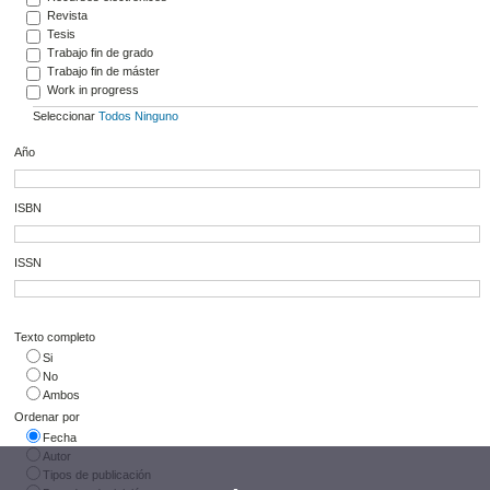
Revista
Tesis
Trabajo fin de grado
Trabajo fin de máster
Work in progress
Seleccionar
Todos
Ninguno
Año
ISBN
ISSN
Texto completo
Si
No
Ambos
Ordenar por
Fecha
Autor
Tipos de publicación