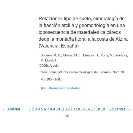
Relaciones tipo de suelo, mineralogía de
la fracción arcilla y geomorfología en una
toposecuencia de materiales calcáreos
dede la montaña litoral a la costa de Alzira
(Valencia, España)
Soriano, M. D.; Molina, M. J.; Llinares, J.; Pons, V.; Salvador,
P.; Lloret, I.
(2008). Article
GeoTemas (VII Congreso Geológico de España). Num.10
Pp: 105 - 108.
[Ver Información Detallada]
Anterior
1
2
3
4
5
6
7
8
9
10
11
12
13
14
15
16
17
18
19
Siguientes
20