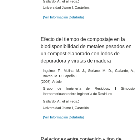
Gallardo, A., et al. (eds.)
Universidad Jaime I, Castellón.
[Ver Información Detallada]
Efecto del tiempo de compostaje en la
biodisponibilidad de metales pesados en
un compost elaborado con lodos de
depuradora y virutas de madera
Ingelmo, F.; Molina, M. J.; Soriano, M. D.; Gallardo, A.;
Bovea, M. D. Lapeña, L.
(2008). Article
Grupo de Ingienería de Residuos. I Simposio
Iberoamericano sobre Ingienería de Residuos.
Gallardo, A.; et al. (eds.).
Universidad Jaime I, Castellón.
[Ver Información Detallada]
Relaciones entre contenido y tipo de