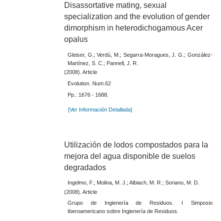
Disassortative mating, sexual
specialization and the evolution of gender
dimorphism in heterodichogamous Acer
opalus
Gleiser, G.; Verdú, M.; Segarra-Moragues, J. G.; González-
Martínez, S. C.; Pannell, J. R.
(2008). Article
Evolution. Num.62
Pp.: 1676 - 1688.
[Ver Información Detallada]
Utilización de lodos compostados para la
mejora del agua disponible de suelos
degradados
Ingelmo, F.; Molina, M. J.; Albiach, M. R.; Soriano, M. D.
(2008). Article
Grupo de Ingienería de Residuos. I Simposio
Iberoamericano sobre Ingienería de Residuos.