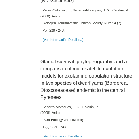
(Brassicaceae)
Pérez-Collazos, E.; Segarra-Moragues, J. G.; Catalán, P.
(2008). Article
Biological Journal of the Linnean Society. Num.94 (2)
Pp.: 229 - 243.
[Ver Información Detallada]
Glacial survival, phylogeography, and a
comparison of microsatellite evolution
models for explaining population structure
in two species of dwarf yams (Borderea,
Dioscoreaceae) endemic to the central
Pyrenees
Segarra-Moragues, J. G.; Catalán, P.
(2008). Article
Plant Ecology and Diversity.
1 (2): 229 - 243.
[Ver Información Detallada]