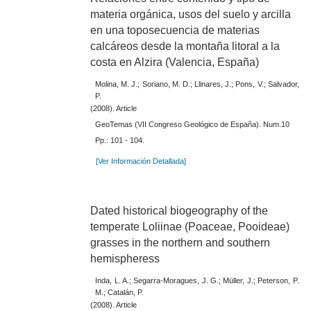
materia orgánica, usos del suelo y arcilla
en una toposecuencia de materias
calcáreos desde la montaña litoral a la
costa en Alzira (Valencia, España)
Molina, M. J.; Soriano, M. D.; Llinares, J.; Pons, V.; Salvador,
P.
(2008). Article
GeoTemas (VII Congreso Geológico de España). Num.10
Pp.: 101 - 104.
[Ver Información Detallada]
Dated historical biogeography of the
temperate Loliinae (Poaceae, Pooideae)
grasses in the northern and southern
hemispheress
Inda, L. A.; Segarra-Moragues, J. G.; Müller, J.; Peterson, P.
M.; Catalán, P.
(2008). Article