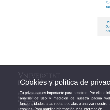
Ro
Ya
Dan
Go
Ser
Cookies y política de priva
Tu privacidad es importante para nosotros. Por ello te i
Sede Electrónica UV
análisis de uso y medición de nuestra página web
Tablón oficial de anuncios UV
Plan Estratégico
funcionalidades a las redes sociales o analizar nuestro 
UVintegridad
cookies. Para ampliar información
Más información
Perfil de contratante