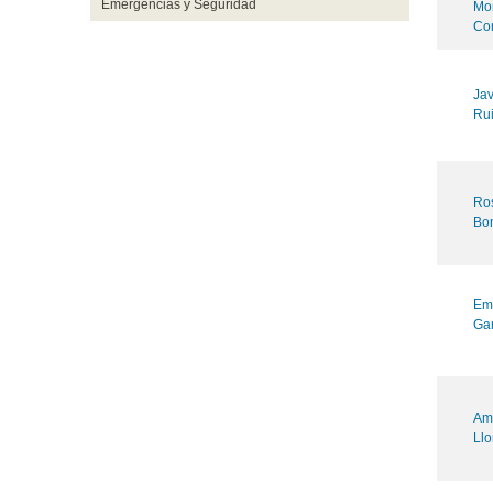
Emergencias y Seguridad
Mon
Co
Jav
Ru
Ro
Bo
Emi
Gar
Am
Llo