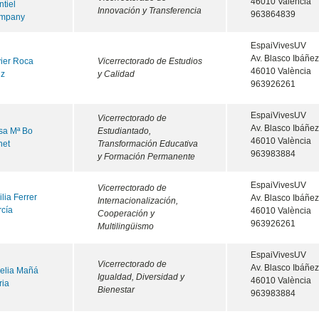
46010 València
tiel
Innovación y Transferencia
963864839
mpany
EspaiVivesUV
Av. Blasco Ibáñez
ier Roca
Vicerrectorado de Estudios
46010 València
iz
y Calidad
963926261
EspaiVivesUV
Vicerrectorado de
Av. Blasco Ibáñez
sa Mª Bo
Estudiantado,
46010 València
net
Transformación Educativa
963983884
y Formación Permanente
EspaiVivesUV
Vicerrectorado de
lia Ferrer
Av. Blasco Ibáñez
Internacionalización,
cía
46010 València
Cooperación y
963926261
Multilingüismo
EspaiVivesUV
Vicerrectorado de
Av. Blasco Ibáñez
elia Mañá
Igualdad, Diversidad y
46010 València
ria
Bienestar
963983884