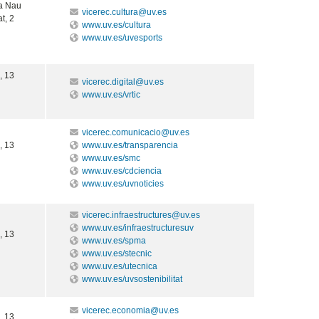
La Nau
vicerec.cultura@uv.es
t, 2
www.uv.es/cultura
www.uv.es/uvesports
, 13
vicerec.digital@uv.es
www.uv.es/vrtic
vicerec.comunicacio@uv.es
, 13
www.uv.es/transparencia
www.uv.es/smc
www.uv.es/cdciencia
www.uv.es/uvnoticies
vicerec.infraestructures@uv.es
www.uv.es/infraestructuresuv
, 13
www.uv.es/spma
www.uv.es/stecnic
www.uv.es/utecnica
www.uv.es/uvsostenibilitat
vicerec.economia@uv.es
, 13