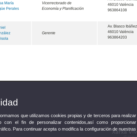
sa María
Vicerrectorado de
46010 València
güe Perales
Economía y Planificación
963864108
Av. Blasco Ibáñez
iel
46010 València
nzález
Gerente
963864203
isola
cidad
nformamos que utilizamos cookies propias y de terceros para realizar
 con el fin de personalizar contenidos,así como proporcionar
tráfico. Para continuar acepta o modifica la configuración de nuestras