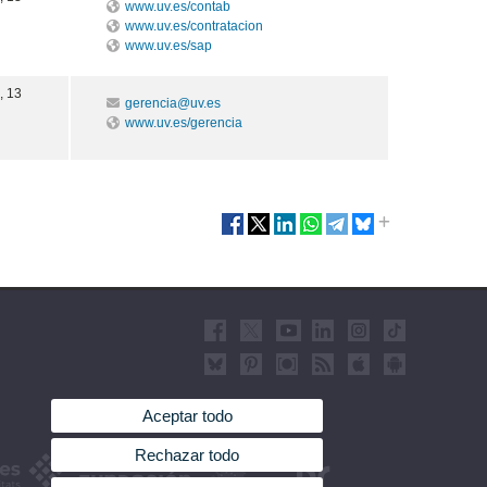
www.uv.es/contab
www.uv.es/contratacion
www.uv.es/sap
, 13
gerencia@uv.es
www.uv.es/gerencia
Aceptar todo
Rechazar todo