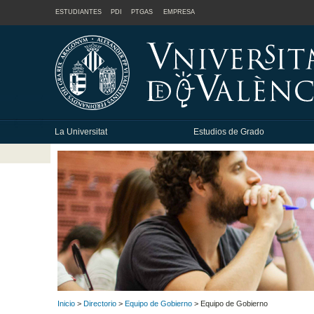
ESTUDIANTES
PDI
PTGAS
EMPRESA
La Universitat
Estudios de Grado
Inicio
>
Directorio
>
Equipo de Gobierno
> Equipo de Gobierno