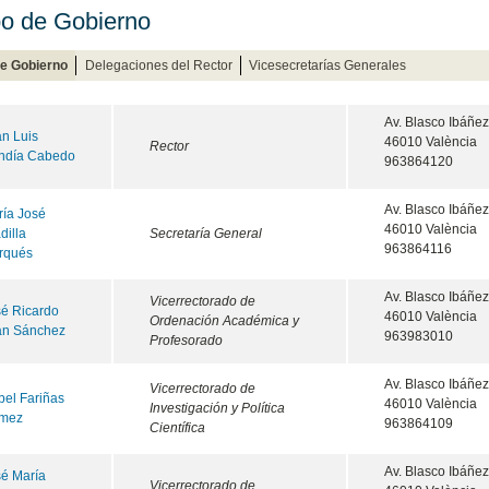
o de Gobierno
de Gobierno
Delegaciones del Rector
Vicesecretarías Generales
Av. Blasco Ibáñez
n Luis
46010 València
Rector
ndía Cabedo
963864120
Av. Blasco Ibáñez
ía José
46010 València
dilla
Secretaría General
963864116
rqués
Av. Blasco Ibáñez
Vicerrectorado de
é Ricardo
46010 València
Ordenación Académica y
an Sánchez
963983010
Profesorado
Av. Blasco Ibáñez
Vicerrectorado de
bel Fariñas
46010 València
Investigación y Política
mez
963864109
Científica
Av. Blasco Ibáñez
é María
Vicerrectorado de