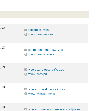
, 13
rectorat@uv.es
www.uv.es/rectorat
, 13
secretaria.general@uv.es
www.uv.es/sgeneral
, 13
vicerec.professorat@uv.es
www.uv.es/pdi
, 13
vicerec.investigacio@uv.es
www.uv.es/serinves
, 13
vicerec.innovacio.transferencia@uv.es