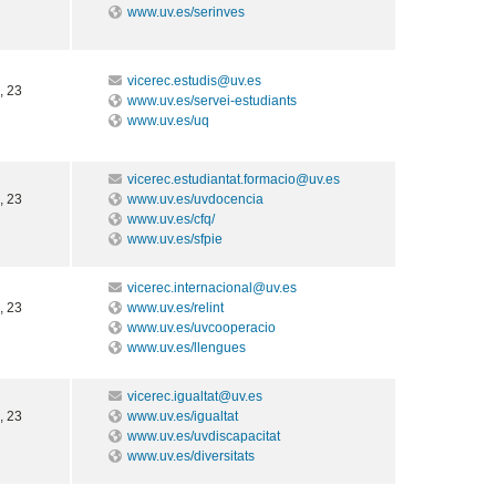
www.uv.es/serinves
vicerec.estudis@uv.es
, 23
www.uv.es/servei-estudiants
www.uv.es/uq
vicerec.estudiantat.formacio@uv.es
, 23
www.uv.es/uvdocencia
www.uv.es/cfq/
www.uv.es/sfpie
vicerec.internacional@uv.es
, 23
www.uv.es/relint
www.uv.es/uvcooperacio
www.uv.es/llengues
vicerec.igualtat@uv.es
, 23
www.uv.es/igualtat
www.uv.es/uvdiscapacitat
www.uv.es/diversitats