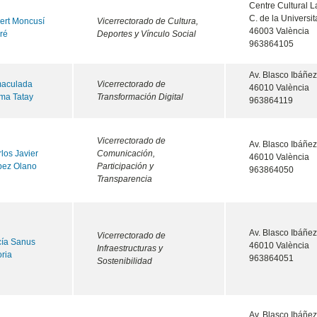
Centre Cultural 
C. de la Universita
ert Moncusí
Vicerrectorado de Cultura,
46003 València
ré
Deportes y Vínculo Social
963864105
Av. Blasco Ibáñez
maculada
Vicerrectorado de
46010 València
ma Tatay
Transformación Digital
963864119
Vicerrectorado de
Av. Blasco Ibáñez
los Javier
Comunicación,
46010 València
pez Olano
Participación y
963864050
Transparencia
Av. Blasco Ibáñez
Vicerrectorado de
cía Sanus
46010 València
Infraestructuras y
oria
963864051
Sostenibilidad
Av. Blasco Ibáñez