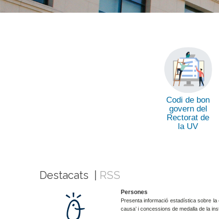
Codi de bon
govern del
Rectorat de
la UV
Destacats |
RSS
Persones
Presenta informació estadística sobre la 
causa’ i concessions de medalla de la inst