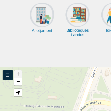
Biblioteques
Id
Allotjament
i arxius
+
Seleccioneu
Desplegar navegacion
−
Facultats
i
Escoles:
Seleccioneu
Departaments: