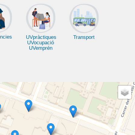
ncies
UVpràctiques
Transport
UVocupació
UVemprén