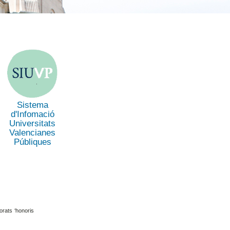
Sistema
d'Infomació
Universitats
Valencianes
Públiques
orats ‘honoris