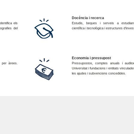
Docència i recerca
dentifica els
Estudis, beques i serveis a estudian
ografies del
científica i tecnològica i estructures d'inves
Economia i pressupost
 per àrees.
Pressupostos, comptes anuals i audito
Universitat i fundacions i entitats vinculad
les ajudes i subvencions concedides.