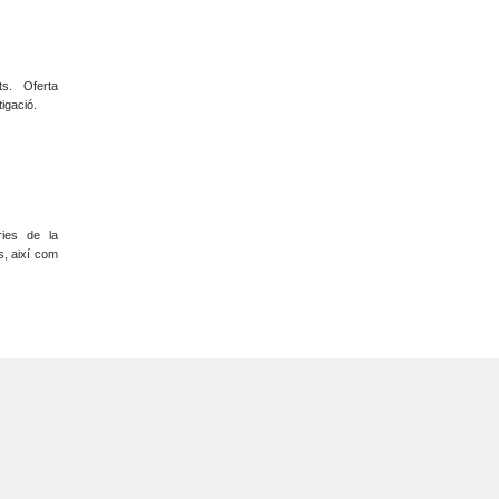
ts. Oferta
tigació.
ries de la
es, així com