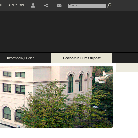
SH
DIRECTORI
USER
Informació jurídica
Economia i Pressupost