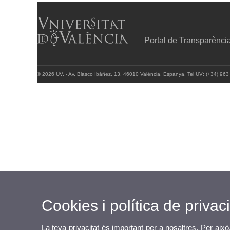
Portal de Transparènci
© 2026 UV. - Av. Blasco Ibáñez, 13. 46010 València. Espanya. Tel UV: (+34) 963
Cookies i política de privaci
La teva privacitat és important per a nosaltres. Per això