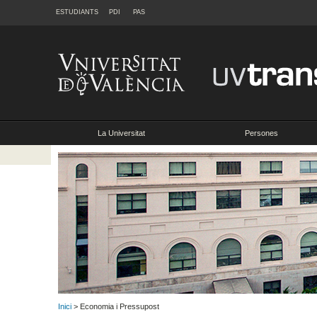
ESTUDIANTS
PDI
PAS
La Universitat
Persones
Inici
> Economia i Pressupost