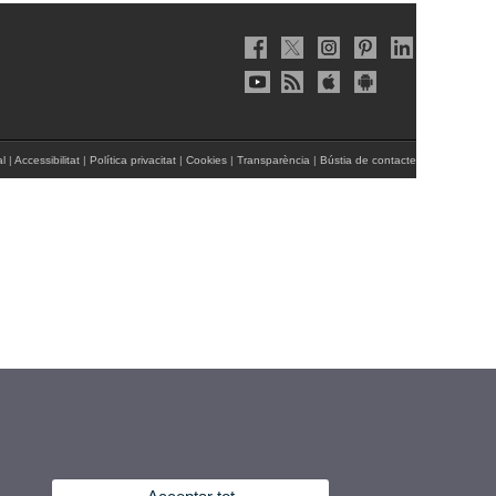
al
|
Accessibilitat
|
Política privacitat
|
Cookies
|
Transparència
|
Bústia de contacte