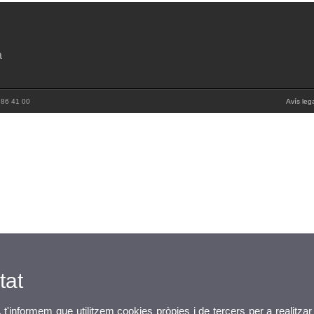
a
 86 41 00
Avís leg
tat
, t'informem que utilitzem cookies pròpies i de tercers per a realitzar