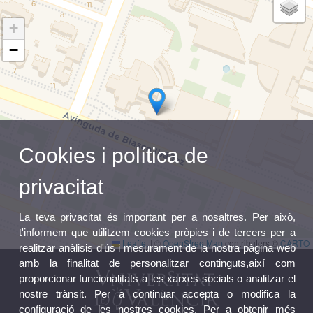
+
−
Cookies i política de
privacitat
La teva privacitat és important per a nosaltres. Per això,
t'informem que utilitzem cookies pròpies i de tercers per a
Leaflet
|
©
OpenStreetMap
contributors ©
CARTO
realitzar anàlisis d'ús i mesurament de la nostra pàgina web
amb la finalitat de personalitzar continguts,així com
proporcionar funcionalitats a les xarxes socials o analitzar el
nostre trànsit. Per a continuar accepta o modifica la
configuració de les nostres cookies. Per a obtenir més