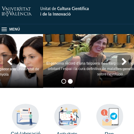
MENÚ
El genoma rècord d’una falguera més llarg que el Micalet, formigues 
orbitant l’espai i la cura definitiva de malalties genètiques: algunes re
sitat de
sobre l’evolució
Col·laboració