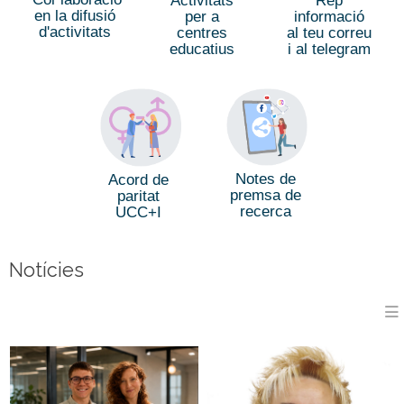
Activitats
Rep
en la difusió
per a
informació
d'activitats
centres
al teu correu
educatius
i al telegram
Notes de
Acord de
premsa de
paritat
recerca
UCC+I
Notícies