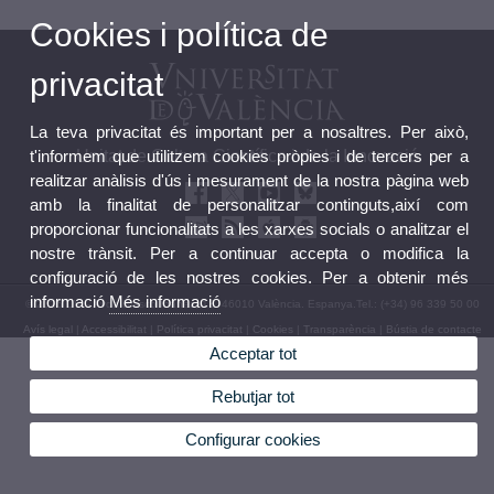
Cookies i política de
privacitat
La teva privacitat és important per a nosaltres. Per això,
t'informem que utilitzem cookies pròpies i de tercers per a
Unitat de Cultura Científica i de la Innovació
realitzar anàlisis d'ús i mesurament de la nostra pàgina web
amb la finalitat de personalitzar continguts,així com
proporcionar funcionalitats a les xarxes socials o analitzar el
nostre trànsit. Per a continuar accepta o modifica la
configuració de les nostres cookies. Per a obtenir més
informació
Més informació
© 2026 UV. - Avda Blasco Ibañez, 13. 46010 València. Espanya.Tel.: (+34) 96 339 50 00
Avís legal
|
Accessibilitat
|
Política privacitat
|
Cookies
|
Transparència
|
Bústia de contacte
Acceptar tot
Rebutjar tot
Configurar cookies