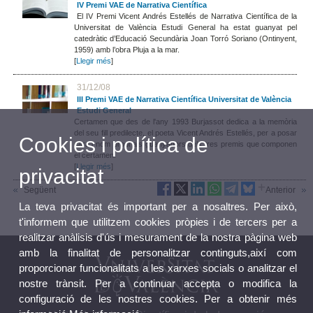
IV Premi VAE de Narrativa Científica
El IV Premi Vicent Andrés Estellés de Narrativa Científica de la
Universitat de València Estudi General ha estat guanyat pel
catedràtic d’Educació Secundària Joan Torró Soriano (Ontinyent,
1959) amb l’obra Pluja a la mar.
[
Llegir més
]
31/12/08
III Premi VAE de Narrativa Científica Universitat de València
Estudi General
Certamen que des de l'any 1993 Burjassot dedica a la memòria
del seu fill predilecte, el poeta Vicent Andrés Estellés, per a posar
Cookies i política de
cara i nom propi als guanyadors dels tres premis que componen
el certamen.
[
Llegir més
]
privacitat
Següent
Anterior
La teva privacitat és important per a nosaltres. Per això,
t'informem que utilitzem cookies pròpies i de tercers per a
realitzar anàlisis d'ús i mesurament de la nostra pàgina web
amb la finalitat de personalitzar continguts,així com
proporcionar funcionalitats a les xarxes socials o analitzar el
nostre trànsit. Per a continuar accepta o modifica la
configuració de les nostres cookies. Per a obtenir més