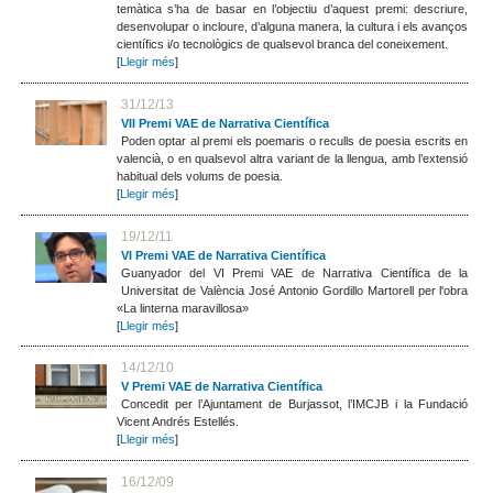
temàtica s’ha de basar en l’objectiu d’aquest premi: descriure,
desenvolupar o incloure, d’alguna manera, la cultura i els avanços
científics i/o tecnològics de qualsevol branca del coneixement.
[
Llegir més
]
31/12/13
VII Premi VAE de Narrativa Científica
Poden optar al premi els poemaris o reculls de poesia escrits en
valencià, o en qualsevol altra variant de la llengua, amb l’extensió
habitual dels volums de poesia.
[
Llegir més
]
19/12/11
VI Premi VAE de Narrativa Científica
Guanyador del VI Premi VAE de Narrativa Científica de la
Universitat de València José Antonio Gordillo Martorell per l'obra
«La linterna maravillosa»
[
Llegir més
]
14/12/10
V Premi VAE de Narrativa Científica
Concedit per l’Ajuntament de Burjassot, l’IMCJB i la Fundació
Vicent Andrés Estellés.
[
Llegir més
]
16/12/09