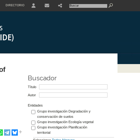
DIRECTORIO
USER
of
Buscador
Título
Autor
Entidades
Grupo investigación Degradación y
conservación de suelos
Grupo investigación Ecología vegetal
Grupo investigación Planificación
territorial
Seleccionar
Todos
Ninguno