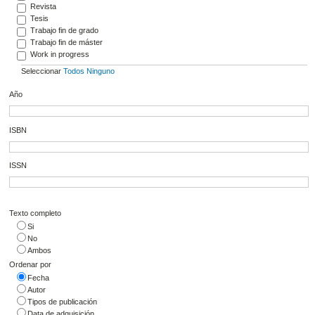
Revista
Tesis
Trabajo fin de grado
Trabajo fin de máster
Work in progress
Seleccionar
Todos
Ninguno
Año
ISBN
ISSN
Texto completo
Si
No
Ambos
Ordenar por
Fecha
Autor
Tipos de publicación
Data de adquisición