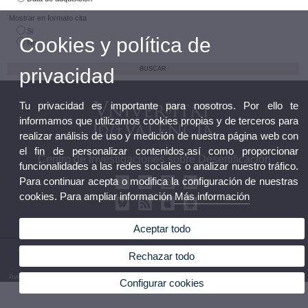
Mostrar en formato cita
Si
Cookies y política de
No
privacidad
Tu privacidad es importante para nosotros. Por ello te
informamos que utilizamos cookies propias y de terceros para
realizar análisis de uso y medición de nuestra página web con
el fin de personalizar contenidos,así como proporcionar
Centro de Investigaciones sobre Desertificación
funcionalidades a las redes sociales o analizar nuestro tráfico.
Para continuar acepta o modifica la configuración de nuestras
cookies. Para ampliar información
Más información
Aceptar todo
© 2026 UV. - Crta. Moncada-Náquera, Km 4,5. 46113 Moncada (Valencia). Teléfono: 96
Rechazar todo
3424162
Aviso legal
|
Accesibilidad
|
Política privacidad
|
Cookies
|
Transparencia
|
Buzón de Contacto
Configurar cookies