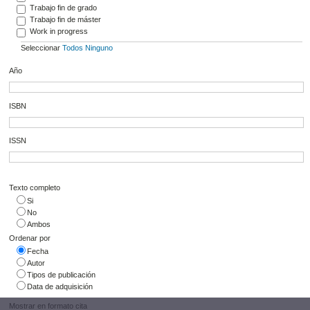
Trabajo fin de grado
Trabajo fin de máster
Work in progress
Seleccionar
Todos
Ninguno
Año
ISBN
ISSN
Texto completo
Si
No
Ambos
Ordenar por
Fecha
Autor
Tipos de publicación
Data de adquisición
Mostrar en formato cita