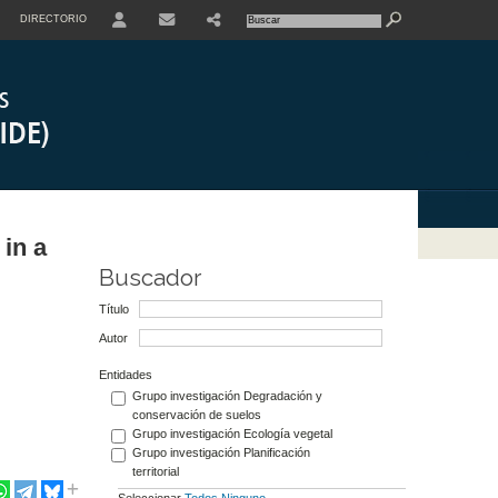
DIRECTORIO
USER
 in a
Buscador
Título
Autor
Entidades
Grupo investigación Degradación y
conservación de suelos
Grupo investigación Ecología vegetal
Grupo investigación Planificación
territorial
Seleccionar
Todos
Ninguno