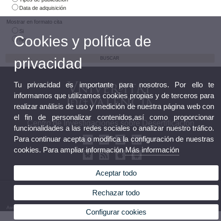
Data de adquisición
Mostrar en formato cita
Si
Cookies y política de
No
privacidad
Tu privacidad es importante para nosotros. Por ello te
informamos que utilizamos cookies propias y de terceros para
realizar análisis de uso y medición de nuestra página web con
el fin de personalizar contenidos,así como proporcionar
Centro de Investigaciones sobre Desertificación
funcionalidades a las redes sociales o analizar nuestro tráfico.
Para continuar acepta o modifica la configuración de nuestras
cookies. Para ampliar información
Más información
Aceptar todo
© 2026 UV. - Crta. Moncada-Náquera, Km 4,5. 46113 Moncada (Valencia). Teléfono: 96
Rechazar todo
3424162
Aviso legal
|
Accesibilidad
|
Política privacidad
|
Cookies
|
Transparencia
|
Buzón de Contacto
Configurar cookies