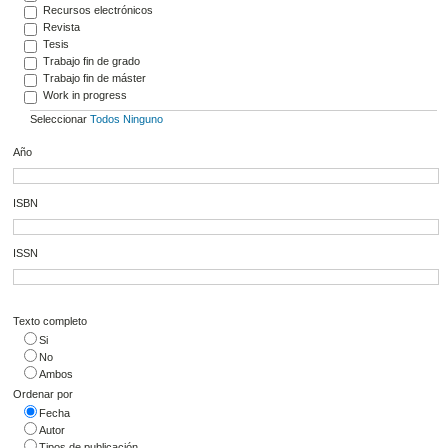
Recursos electrónicos
Revista
Tesis
Trabajo fin de grado
Trabajo fin de máster
Work in progress
Seleccionar
Todos
Ninguno
Año
ISBN
ISSN
Texto completo
Si
No
Ambos
Ordenar por
Fecha
Autor
Tipos de publicación