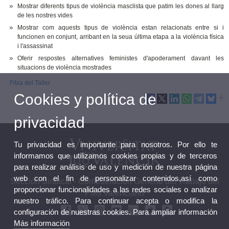
Mostrar diferents tipus de violència masclista que patim les dones al llarg
de les nostres vides
Mostrar com aquests tipus de violència estan relacionats entre si i
funcionen en conjunt, arribant en la seua última etapa a la violència física
i l'assassinat
Oferir respostes alternatives feministes d'apoderament davant les
situacions de violència mostrades
Fitxa del Taller
Cookies y política de
privacidad
Tu privacidad es importante para nosotros. Por ello te
informamos que utilizamos cookies propias y de terceros
para realizar análisis de uso y medición de nuestra página
web con el fin de personalizar contenidos,así como
Sección Sindical - Confederación General del Trabajo del
proporcionar funcionalidades a las redes sociales o analizar
País Valenciano
nuestro tráfico. Para continuar acepta o modifica la
configuración de nuestras cookies. Para ampliar información
Más información