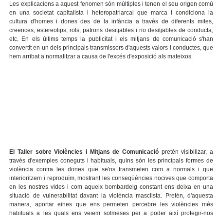
Les explicacions a aquest fenomen són múltiples i tenen el seu origen comú
en una societat capitalista i heteropatriarcal que marca i condiciona la
cultura d'homes i dones des de la infància a través de diferents mites,
creences, estereotips, rols, patrons desitjables i no desitjables de conducta,
etc. En els últims temps la publicitat i els mitjans de comunicació s'han
convertit en un dels principals transmissors d'aquests valors i conductes, que
hem arribat a normalitzar a causa de l'excés d'exposició als mateixos.
El Taller sobre Violències i Mitjans de Comunicació
pretén visibilizar, a
través d'exemples coneguts i habituals, quins són les principals formes de
violència contra les dones que se'ns transmeten com a normals i que
interioritzem i reproduïm, mostrant les conseqüències nocives que comporta
en les nostres vides i com aqueix bombardeig constant ens deixa en una
situació de vulnerabilitat davant la violència masclista. Pretén, d'aquesta
manera, aportar eines que ens permeten percebre les violències més
habituals a les quals ens veiem sotmeses per a poder així protegir-nos