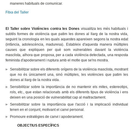
maneres habituals de comunicar.
Fitxa del Taller
El Taller sobre Violències contra les Dones
visualitza les més habituals i
subtils formes de violència que patim les dones al llarg de la nostra vida,
seguint la cronologia en les quals aquestes apareixen segons la nostra edat
(infància, adolescència, maduresa). Estableix d'aquesta manera múltiples
causes que expliquen per què som vulnerables davant la violència
masclista, alhora que proposa, per a cada violència detectada, una resposta
feminista d'apoderament i ruptura amb el motle que se'ns mostra.
Sensibilitzar sobre els diferents orígens de la violència masclista, mostrant
que no és únicament una, sinó múltiples, les violències que patim les
dones al llarg de la nostra vida.
Sensibilitzar sobre la importància de no mantenir els mites, estereotips,
rols, etc., que estan relacionats amb els diferents tipus de violència i ens
deixen en una posició de vulnerabilitat cap al maltractament.
Sensibilitzar sobre la importància que l'acció i la implicació individual
tenen en el conjunt, motivant el canvi personal.
Promoure estratègies de canvi i apoderament.
OBJECTIUS ESPECÍFICS