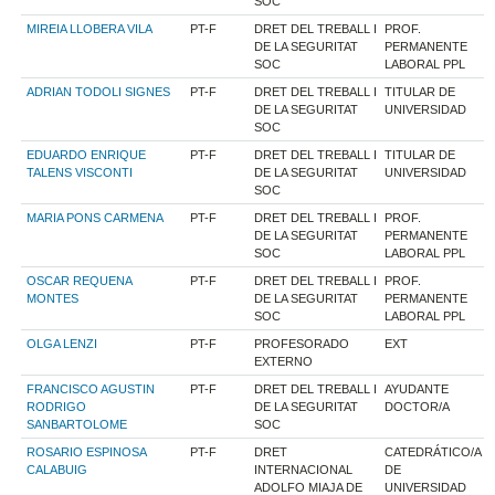
SOC
MIREIA LLOBERA VILA
PT-F
DRET DEL TREBALL I
PROF.
DE LA SEGURITAT
PERMANENTE
SOC
LABORAL PPL
ADRIAN TODOLI SIGNES
PT-F
DRET DEL TREBALL I
TITULAR DE
DE LA SEGURITAT
UNIVERSIDAD
SOC
EDUARDO ENRIQUE
PT-F
DRET DEL TREBALL I
TITULAR DE
TALENS VISCONTI
DE LA SEGURITAT
UNIVERSIDAD
SOC
MARIA PONS CARMENA
PT-F
DRET DEL TREBALL I
PROF.
DE LA SEGURITAT
PERMANENTE
SOC
LABORAL PPL
OSCAR REQUENA
PT-F
DRET DEL TREBALL I
PROF.
MONTES
DE LA SEGURITAT
PERMANENTE
SOC
LABORAL PPL
OLGA LENZI
PT-F
PROFESORADO
EXT
EXTERNO
FRANCISCO AGUSTIN
PT-F
DRET DEL TREBALL I
AYUDANTE
RODRIGO
DE LA SEGURITAT
DOCTOR/A
SANBARTOLOME
SOC
ROSARIO ESPINOSA
PT-F
DRET
CATEDRÁTICO/A
CALABUIG
INTERNACIONAL
DE
ADOLFO MIAJA DE
UNIVERSIDAD