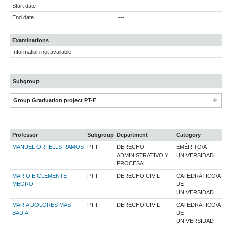
Start date
---
End date
---
Examinations
Information not available
Subgroup
Group Graduation project PT-F
Professor
Subgroup
Department
Category
MANUEL ORTELLS RAMOS
PT-F
DERECHO
EMÉRITO/A
ADMINISTRATIVO Y
UNIVERSIDAD
PROCESAL
MARIO E CLEMENTE
PT-F
DERECHO CIVIL
CATEDRÁTICO/A
MEORO
DE
UNIVERSIDAD
MARIA DOLORES MAS
PT-F
DERECHO CIVIL
CATEDRÁTICO/A
BADIA
DE
UNIVERSIDAD