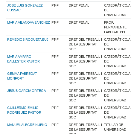
JOSE LUIS GONZALEZ
PT-F
DRET PENAL
CATEDRÁTICO/A
CUSSAC
DE
UNIVERSIDAD
MARIA VILANOVA SANCHEZ
PT-F
DRET PENAL
PROF.
PERMANENTE
LABORAL PPL
REMEDIOS ROQUETA BUJ
PT-F
DRET DEL TREBALL I
CATEDRÁTICO/A
DE LA SEGURITAT
DE
SOC
UNIVERSIDAD
MARIA AMPARO
PT-F
DRET DEL TREBALL I
CATEDRÁTICO/A
BALLESTER PASTOR
DE LA SEGURITAT
DE
SOC
UNIVERSIDAD
GEMMA FABREGAT
PT-F
DRET DEL TREBALL I
CATEDRÁTICO/A
MONFORT
DE LA SEGURITAT
DE
SOC
UNIVERSIDAD
JESUS GARCIA ORTEGA
PT-F
DRET DEL TREBALL I
CATEDRÁTICO/A
DE LA SEGURITAT
DE
SOC
UNIVERSIDAD
GUILLERMO EMILIO
PT-F
DRET DEL TREBALL I
CATEDRÁTICO/A
RODRIGUEZ PASTOR
DE LA SEGURITAT
DE
SOC
UNIVERSIDAD
MANUEL ALEGRE NUENO
PT-F
DRET DEL TREBALL I
TITULAR DE
DE LA SEGURITAT
UNIVERSIDAD