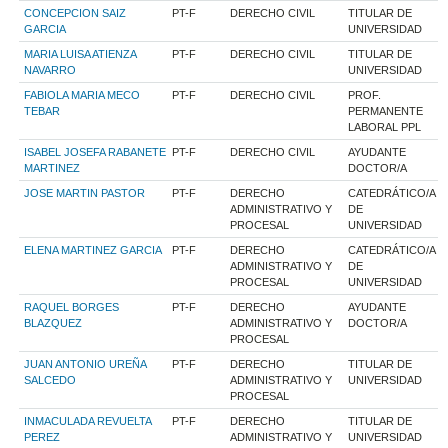
CONCEPCION SAIZ
PT-F
DERECHO CIVIL
TITULAR DE
GARCIA
UNIVERSIDAD
MARIA LUISA ATIENZA
PT-F
DERECHO CIVIL
TITULAR DE
NAVARRO
UNIVERSIDAD
FABIOLA MARIA MECO
PT-F
DERECHO CIVIL
PROF.
TEBAR
PERMANENTE
LABORAL PPL
ISABEL JOSEFA RABANETE
PT-F
DERECHO CIVIL
AYUDANTE
MARTINEZ
DOCTOR/A
JOSE MARTIN PASTOR
PT-F
DERECHO
CATEDRÁTICO/A
ADMINISTRATIVO Y
DE
PROCESAL
UNIVERSIDAD
ELENA MARTINEZ GARCIA
PT-F
DERECHO
CATEDRÁTICO/A
ADMINISTRATIVO Y
DE
PROCESAL
UNIVERSIDAD
RAQUEL BORGES
PT-F
DERECHO
AYUDANTE
BLAZQUEZ
ADMINISTRATIVO Y
DOCTOR/A
PROCESAL
JUAN ANTONIO UREÑA
PT-F
DERECHO
TITULAR DE
SALCEDO
ADMINISTRATIVO Y
UNIVERSIDAD
PROCESAL
INMACULADA REVUELTA
PT-F
DERECHO
TITULAR DE
PEREZ
ADMINISTRATIVO Y
UNIVERSIDAD