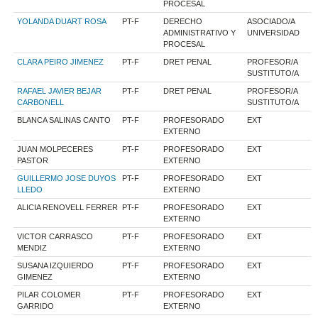
PROCESAL
YOLANDA DUART ROSA
PT-F
DERECHO
ASOCIADO/A
ADMINISTRATIVO Y
UNIVERSIDAD
PROCESAL
CLARA PEIRO JIMENEZ
PT-F
DRET PENAL
PROFESOR/A
SUSTITUTO/A
RAFAEL JAVIER BEJAR
PT-F
DRET PENAL
PROFESOR/A
CARBONELL
SUSTITUTO/A
BLANCA SALINAS CANTO
PT-F
PROFESORADO
EXT
EXTERNO
JUAN MOLPECERES
PT-F
PROFESORADO
EXT
PASTOR
EXTERNO
GUILLERMO JOSE DUYOS
PT-F
PROFESORADO
EXT
LLEDO
EXTERNO
ALICIA RENOVELL FERRER
PT-F
PROFESORADO
EXT
EXTERNO
VICTOR CARRASCO
PT-F
PROFESORADO
EXT
MENDIZ
EXTERNO
SUSANA IZQUIERDO
PT-F
PROFESORADO
EXT
GIMENEZ
EXTERNO
PILAR COLOMER
PT-F
PROFESORADO
EXT
GARRIDO
EXTERNO