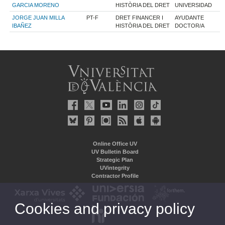
GARCIA MORENO
HISTÒRIA DEL DRET
UNIVERSIDAD
JORGE JUAN MILLA
PT-F
DRET FINANCER I
AYUDANTE
IBAÑEZ
HISTÒRIA DEL DRET
DOCTOR/A
Online Office UV
UV Bulletin Board
Strategic Plan
UVintegrity
Contractor Profile
Cookies and privacy policy