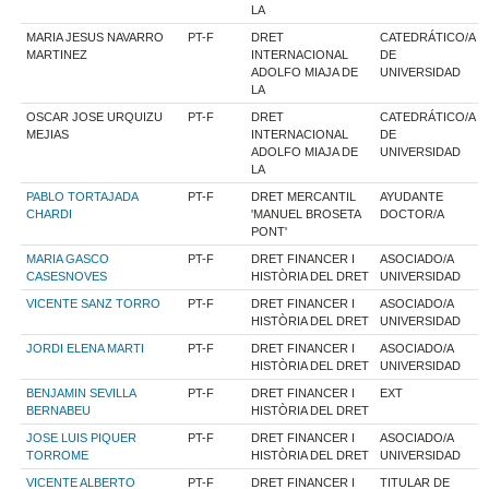
LA
MARIA JESUS NAVARRO
PT-F
DRET
CATEDRÁTICO/A
MARTINEZ
INTERNACIONAL
DE
ADOLFO MIAJA DE
UNIVERSIDAD
LA
OSCAR JOSE URQUIZU
PT-F
DRET
CATEDRÁTICO/A
MEJIAS
INTERNACIONAL
DE
ADOLFO MIAJA DE
UNIVERSIDAD
LA
PABLO TORTAJADA
PT-F
DRET MERCANTIL
AYUDANTE
CHARDI
'MANUEL BROSETA
DOCTOR/A
PONT'
MARIA GASCO
PT-F
DRET FINANCER I
ASOCIADO/A
CASESNOVES
HISTÒRIA DEL DRET
UNIVERSIDAD
VICENTE SANZ TORRO
PT-F
DRET FINANCER I
ASOCIADO/A
HISTÒRIA DEL DRET
UNIVERSIDAD
JORDI ELENA MARTI
PT-F
DRET FINANCER I
ASOCIADO/A
HISTÒRIA DEL DRET
UNIVERSIDAD
BENJAMIN SEVILLA
PT-F
DRET FINANCER I
EXT
BERNABEU
HISTÒRIA DEL DRET
JOSE LUIS PIQUER
PT-F
DRET FINANCER I
ASOCIADO/A
TORROME
HISTÒRIA DEL DRET
UNIVERSIDAD
VICENTE ALBERTO
PT-F
DRET FINANCER I
TITULAR DE