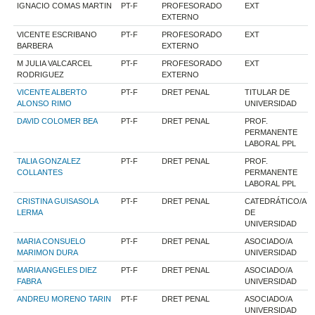
IGNACIO COMAS MARTIN
PT-F
PROFESORADO
EXT
EXTERNO
VICENTE ESCRIBANO
PT-F
PROFESORADO
EXT
BARBERA
EXTERNO
M JULIA VALCARCEL
PT-F
PROFESORADO
EXT
RODRIGUEZ
EXTERNO
VICENTE ALBERTO
PT-F
DRET PENAL
TITULAR DE
ALONSO RIMO
UNIVERSIDAD
DAVID COLOMER BEA
PT-F
DRET PENAL
PROF.
PERMANENTE
LABORAL PPL
TALIA GONZALEZ
PT-F
DRET PENAL
PROF.
COLLANTES
PERMANENTE
LABORAL PPL
CRISTINA GUISASOLA
PT-F
DRET PENAL
CATEDRÁTICO/A
LERMA
DE
UNIVERSIDAD
MARIA CONSUELO
PT-F
DRET PENAL
ASOCIADO/A
MARIMON DURA
UNIVERSIDAD
MARIA ANGELES DIEZ
PT-F
DRET PENAL
ASOCIADO/A
FABRA
UNIVERSIDAD
ANDREU MORENO TARIN
PT-F
DRET PENAL
ASOCIADO/A
UNIVERSIDAD